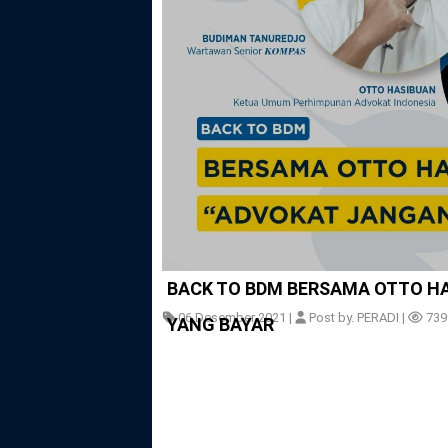
BACK TO BDM BERSAMA OTTO H
06 Desember 2021 |
Post by. PERADI |
739
YANG BAYAR