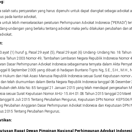
g:
 salah satu persyaratan yang harus dipenuhi untuk dapat diangkat sebagai advokat 
us pada kantor advokat;
 untuk lebih menselaraskan peraturan Perhimpunan Advokat Indonesia (“PERADI”) t
dang-undangan yang berlaku tentang advokat maka perlu dilakukan perubahan dan a
advokat;
t:
 3 ayat (1) huruf g, Pasal 29 ayat (5), Pasal 29 ayat (6) Undang- Undang No. 18 Tah
esia Tahun 2003 Nomor 49, Tambahan Lembaran Negara Republik Indonesia Nomor 4
ran Dasar Perhimpunan Advokat Indonesia sebagaimana ternyata dalam Akta Pernya
nggal 8 September 2005 yang dibuat di hadapan Buntario Tigris Ng, S.E., S.H., M.H.,
ri Hukum dan Hak Asasi Manusia Republik Indonesia sesuai Surat Keputusan nomo
 dan telah diumumkan dalam Berita Negara Republik Indonesia tanggal 08 Desemb
 diubah oleh Akta No. 85 tanggal 21 Januari 2015 yang telah mendapat pengesahan 
esia sesuai Surat Keputusan Nomor AHU- 15.AH.01.08 Tahun 2015 tanggal 20 Maret 
 tanggal 8 Juli 2015 Tentang Perubahan Pengurus, Keputusan DPN Nomor: KEP.504
ng Perubahan Anggaran Dasar Perhimpunan Advokat Indonesia dan Keputusan DPN 
us 2015 Tentang Perubahan Pengurus;
tikan:
utusan Rapat Dewan Pimpinan Nasional Perhimpunan Advokat Indonesi