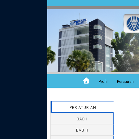
Profil
Peraturan
PER ATUR AN
BAB I
BAB II