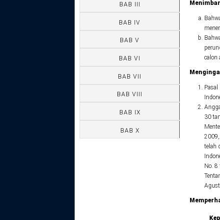
Menimban
BAB III
Bahwa
BAB IV
mener
Bahwa
BAB V
perun
calon 
BAB VI
Menginga
BAB VII
Pasal
BAB VIII
Indon
Angga
BAB IX
30 ta
Mente
BAB X
2009,
telah
Indon
No. 8
Tenta
Agust
Memperha
Kep