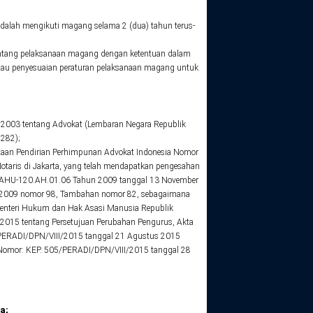
adalah mengikuti magang selama 2 (dua) tahun terus-
entang pelaksanaan magang dengan ketentuan dalam
tau penyesuaian peraturan pelaksanaan magang untuk
un 2003 tentang Advokat (Lembaran Negara Republik
282);
taan Pendirian Perhimpunan Advokat Indonesia Nomor
 Notaris di Jakarta, yang telah mendapatkan pengesahan
r AHU-120.AH.01.06 Tahun 2009 tanggal 13 November
er 2009 nomor 98, Tambahan nomor 82, sebagaimana
Menteri Hukum dan Hak Asasi Manusia Republik
2015 tentang Persetujuan Perubahan Pengurus, Akta
/PERADI/DPN/VIII/2015 tanggal 21 Agustus 2015
Nomor: KEP. 505/PERADI/DPN/VIII/2015 tanggal 28
a;