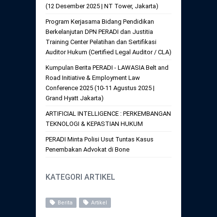
Daftar Perkara Dewan Kehormatan Pusat
(12 Desember 2025 | NT Tower, Jakarta)
Perubahan Peraturan Perpindahan Domisili
Anggota
Program Kerjasama Bidang Pendidikan
Daftar Perkara Dewan Kehormatan Daerah
Berkelanjutan DPN PERADI dan Justitia
Training Center Pelatihan dan Sertifikasi
Auditor Hukum (Certified Legal Auditor / CLA)
Kumpulan Berita PERADI - LAWASIA Belt and
Road Initiative & Employment Law
Conference 2025 (10-11 Agustus 2025 |
Grand Hyatt Jakarta)
ARTIFICIAL INTELLIGENCE : PERKEMBANGAN
TEKNOLOGI & KEPASTIAN HUKUM
PERADI Minta Polisi Usut Tuntas Kasus
Penembakan Advokat di Bone
KATEGORI ARTIKEL
Berita
Artikel