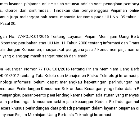
n layanan pinjaman online salah satunya adalah saat penagihan pembaya
diteror dan diintimidasi. Tindakan dari penyelenggara Pinjaman online
amun juga melanggar hak asasi manusia terutama pada UU No. 39 tahun 
Pasal 30.
ngan No. 77/POJK.01/2016 Tentang Layanan Pinjam Meminjam Uang Berb
6 tentang perubahan atas UU No. 11 Tahun 2008 tentang Informasi dan Tran
erlindungan Konsumen, masyarakat pengguna jasa / konsumen pinjaman on
h yang dianggap masih sangat rendah dan lemah.
Jasa Keuangan Nomor 77 POJK.01/2016 tentang Pinjam Meminjam Uang Berb
.01/2017 tentang Tata Kelola dan Manajemen Risiko Teknologi Informasi 
nologi Informasi belum dapat menjangkau kepentingan perlindungan h
m peraturan Perlindungan Konsumen Sektor Jasa Keuangan yang diatur dalam
menjangkau pasar peer to peer lending karena belum ada aturan yang menya
uran perlindungan konsumen sektor jasa keuangan. Kedua, Perlindungan h
. Secara khusus perlindungan data pribadi peminjam dalam layanan pinjaman o
 Layanan Pinjam Meminjam Uang Berbasis Teknologi Informasi.