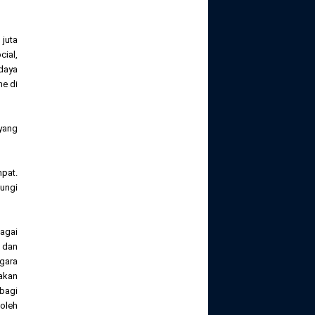
juta
cial,
udaya
e di
 yang
mpat.
ungi
agai
, dan
gara
akan
 bagi
oleh