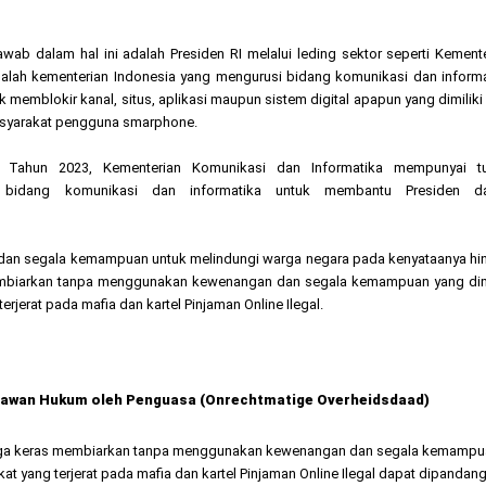
wab dalam hal ini adalah Presiden RI melalui leding sektor seperti Kement
alah kementerian Indonesia yang mengurusi bidang komunikasi dan informa
mblokir kanal, situs, aplikasi maupun sistem digital apapun yang dimiliki
 masyarakat pengguna smarphone.
 Tahun 2023, Kementerian Komunikasi dan Informatika mempunyai t
i bidang komunikasi dan informatika untuk membantu Presiden d
dan segala kemampuan untuk melindungi warga negara pada kenyataanya hi
 membiarkan tanpa menggunakan kewenangan dan segala kemampuan yang dimi
erjerat pada mafia dan kartel Pinjaman Online Ilegal.
lawan Hukum oleh Penguasa (Onrechtmatige Overheidsdaad)
iduga keras membiarkan tanpa menggunakan kewenangan dan segala kemamp
at yang terjerat pada mafia dan kartel Pinjaman Online Ilegal dapat dipandan