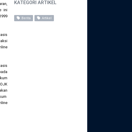
KATEGORI ARTIKEL
ran,
 ini
1999
Berita
Artikel
asis
saksi
line
asis
pada
ukum
 POJK
takan
ukum
nline