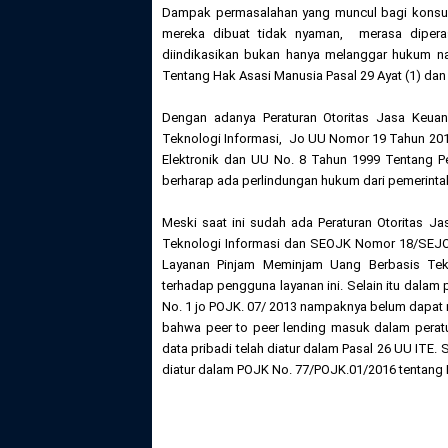
Dampak permasalahan yang muncul bagi konsume
mereka dibuat tidak nyaman, merasa diperas, 
diindikasikan bukan hanya melanggar hukum n
Tentang Hak Asasi Manusia Pasal 29 Ayat (1) dan 
Dengan adanya Peraturan Otoritas Jasa Keua
Teknologi Informasi, Jo UU Nomor 19 Tahun 201
Elektronik dan UU No. 8 Tahun 1999 Tentang P
berharap ada perlindungan hukum dari pemerinta
Meski saat ini sudah ada Peraturan Otoritas 
Teknologi Informasi dan SEOJK Nomor 18/SEJOK
Layanan Pinjam Meminjam Uang Berbasis Tek
terhadap pengguna layanan ini. Selain itu dala
No. 1 jo POJK. 07/ 2013 nampaknya belum dapat 
bahwa peer to peer lending masuk dalam perat
data pribadi telah diatur dalam Pasal 26 UU ITE
diatur dalam POJK No. 77/POJK.01/2016 tentang