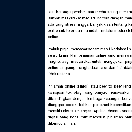
Dari berbagai pemberitaan media sering menampi
Banyak masyarakat menjadi korban dengan menyis
ada yang stress hingga banyak kisah tentang ke
berbentuk teror dan intimidatif melalui media e
online.
Praktik pinjol menyasar secara masif kedalam lin
selalu kirimi iklan pinjaman online yang mena
magnet bagi masyarakat untuk mengajukan pinj
online langsung menghadapi teror dan intimida
tidak rasional.
Pinjaman online (Pinjol) atau peer to peer lend
kemajuan teknologi yang banyak menawarkan p
dibandingkan dengan lembaga keuangan konvens
dianggap cocok, bahkan penetrasi kepemilikan
memiliki akses keuangan. Apalagi disaat kondis
digital yang konsumtif membuat pinjaman onli
dikemudian hari.