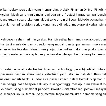
lkan pokok persoalan yang menyangkut praktik Pinjaman Online (Pinjol) Il
akan kisah yang tragis mulai dari ada yang frustasi hingga sampai bunuh 
bangkrutan secara ekonomi akibat terjerat pinjol ilegal. Metode penagihan
lektronik menjadi problem serius yang harus dihadapi masyarakat korban pin
i kehidupan sehari hari masyarakat. Hampir setiap hari hampir setiap penggu
warkan janji manis dengan prosedur yang mudah dan tanpa jaminan maka me
aman online tersebut. Namun yang terjadi kemudian maka masyarakat pemi
tif untuk melunasi hutang hutangnya tersebut dengan bunga yang fantansti
ing sebagai salah satu bentuk financial technology (fintech) adalah imbas
injaman dengan syarat serta ketentuan yang lebih mudah dan fleksibel 
ional seperti bank. Di Indonesia pasar Fintech dalam bentuk pinjaman on
 dan penggunaan telepon selularpun sangat tinggi meskipun masyarakat b
i ekonomi yang sulit akibat pandemi Covid-19 ditambah lagi perilaku masya
ne menjadi solusi terbaik bagi mereka tanpa memikirkan dampak yang ti