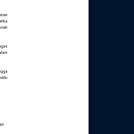
erian
tika
 oleh
ugas
alam
ngga
liki
uan
g