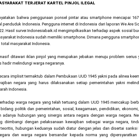
ASYARAKAT TERJERAT KARTEL PINJOL ILEGAL
nyatakan bahwa penggunaan ponsel pintar atau smartphone mencapai 167 
l penduduk Indonesia. Pengguna internet di Indonesia dari laporan We Are So
2. Hasil survei Indonesiabaik.id mengimpilkasikan terhadap aspek sosial b
syarakat Indonesia sudah memiliki smartphone. Dimana pengguna smartphon
total masyarakat Indonesia.
asif ditawari iklan pinjol yang merupakan jebakan menuju problem serius
us hadir melindungi warga negaranya.
ecara implisit termaktub dalam Pembukaan UUD 1945 yakni pada alinea kee
wajiban negara yang harus dilaksanakan setiap pemerintahan yakni melind
arah Indonesia.
 terhadap warga negara yang telah tertuang dalam UUD 1945 mencakup berb
 bidang politik dan pemerintahan, sosial, keagamaan, pendidikan, ekonomi
n adanya hubungan yang sinergis antara negara dengan warga negara. Ne
g diimbangi dengan pelaksanaan kewajiban sebagai warga negara, tind
 teoritis, hubungan keduanya sudah diatur dengan jelas dan disertai sanksi
egara dan warga negara bersandar kepada norma yang dipersyaratkan 