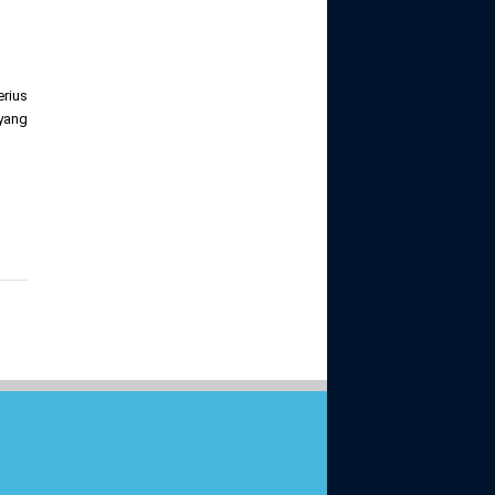
erius
 yang