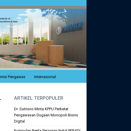
misi Pengawas
Internasional
L
ARTIKEL TERPOPULER
Dr. Sutrisno Minta KPPU Perketat
Pengawasan Dugaan Monopoli Bisnis
Digital
Kumpulan Berita Perayaan Natal PERADI