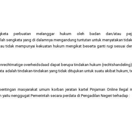
ngketa perbuatan melanggar hukum oleh badan dan/atau pej
lah sengketa yang di dalamnya mengandung tuntutan untuk menyatakan tida
atau tidak mempunyai kekuatan hukum mengikat beserta ganti rugi sesuai d
rechtmatige overheidsdaad dapat berupa tindakan hukum (rechtshandeling)
yata adalah tindakan-tindakan yang tidak ditujukan untuk suatu akibat hukum, t
pentingan masyarakat umum korban jeratan kartel Pinjaman Online Ilegal 
yaitu nenggugat Pemerintah secara perdata di Pengadilan Negeri terhadap :