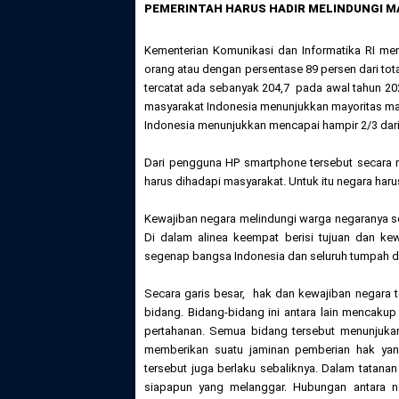
PEMERINTAH HARUS HADIR MELINDUNGI M
Kementerian Komunikasi dan Informatika RI me
orang atau dengan persentase 89 persen dari tota
tercatat ada sebanyak 204,7 pada awal tahun 202
masyarakat Indonesia menunjukkan mayoritas ma
Indonesia menunjukkan mencapai hampir 2/3 dari 
Dari pengguna HP smartphone tersebut secara m
harus dihadapi masyarakat. Untuk itu negara har
Kewajiban negara melindungi warga negaranya s
Di dalam alinea keempat berisi tujuan dan ke
segenap bangsa Indonesia dan seluruh tumpah d
Secara garis besar, hak dan kewajiban negara
bidang. Bidang-bidang ini antara lain mencakup
pertahanan. Semua bidang tersebut menunjuka
memberikan suatu jaminan pemberian hak yan
tersebut juga berlaku sebaliknya. Dalam tatanan
siapapun yang melanggar. Hubungan antara n