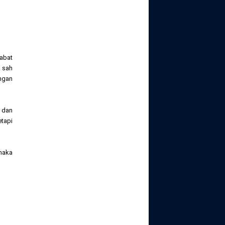
abat
k sah
engan
 dan
etapi
maka