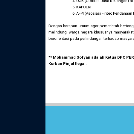
4. OJK (Otoritas Jasa Keuangan) RI
5. KAPOLRI
6. AFPI (Asosiasi Fintec Pendanaan
Dengan harapan umum agar pemerintah bertanggun
melindungi warga negara khususnya masyarakat 
berorientasi pada perlindungan terhadap masyara
** Mohammad Sofyan adalah Ketua DPC PERA
Korban Pinjol Ilegal.