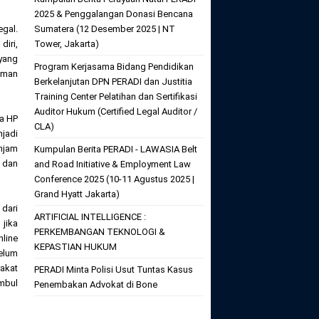
2025 & Penggalangan Donasi Bencana
egal.
Sumatera (12 Desember 2025 | NT
diri,
Tower, Jakarta)
 yang
Program Kerjasama Bidang Pendidikan
jaman
Berkelanjutan DPN PERADI dan Justitia
Training Center Pelatihan dan Sertifikasi
Auditor Hukum (Certified Legal Auditor /
na HP
CLA)
njadi
njam
Kumpulan Berita PERADI - LAWASIA Belt
s dan
and Road Initiative & Employment Law
Conference 2025 (10-11 Agustus 2025 |
Grand Hyatt Jakarta)
 dari
ARTIFICIAL INTELLIGENCE :
jika
PERKEMBANGAN TEKNOLOGI &
line
KEPASTIAN HUKUM
elum
rakat
PERADI Minta Polisi Usut Tuntas Kasus
mbul
Penembakan Advokat di Bone