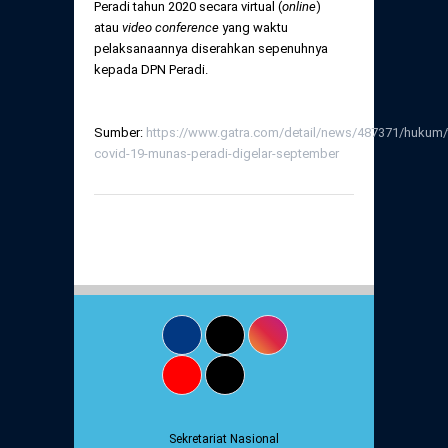
Peradi tahun 2020 secara virtual (
online
)
atau
video conference
yang waktu
pelaksanaannya diserahkan sepenuhnya
kepada DPN Peradi.
Sumber:
https://www.gatra.com/detail/news/487371/hukum/
covid-19-munas-peradi-digelar-september
Sekretariat Nasional