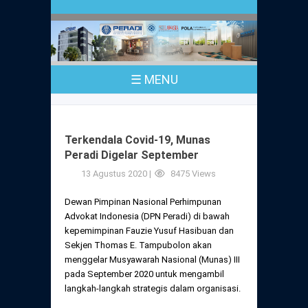
Profil
Peraturan
Sejarah
PKPA
Undang-Undang No. 18 Tahun 2003
☰ MENU
Pusat Bantuan Hukum
UPA
PKPA Seluruh Indonesia
Kode Etik Advokat
Pengangkatan Advokat
Young Lawyers Committee
Pengumuman
Terkendala Covid-19, Munas
Dewan Kehormatan
Peradi Digelar September
Anggaran Dasar
Magang
13 Agustus 2020 |
8475 Views
Komisi Pengawas
Dewan Kehormatan Pusat
Anggaran Rumah Tangga
Pengangkatan & Pengambilan Sumpah
Dewan Pimpinan Nasional Perhimpunan
Internasional
Advokat Indonesia (DPN Peradi) di bawah
Komisi Pengawas Pusat
Dewan Kehormatan Daerah
kepemimpinan Fauzie Yusuf Hasibuan dan
Peraturan Magang
Syarat Pengangkatan & Pengambilan
Sekjen Thomas E. Tampubolon akan
Certificate of Good Standing (COGS)
Sumpah
Komisi Pengawas Daerah
menggelar Musyawarah Nasional (Munas) III
Peraturan Pelaksanaan
pada September 2020 untuk mengambil
Peraturan Perpindahan Domisili Anggota
langkah-langkah strategis dalam organisasi.
Pengumuman
Peraturan Pelaksanaan