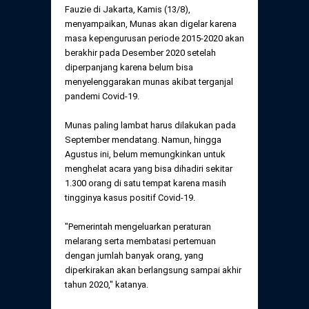
Daftar Perkara Dewan Kehormatan Pusat
Fauzie di Jakarta, Kamis (13/8),
Perubahan Peraturan Perpindahan Domisili
menyampaikan, Munas akan digelar karena
Anggota
masa kepengurusan periode 2015-2020 akan
Daftar Perkara Dewan Kehormatan Daerah
berakhir pada Desember 2020 setelah
diperpanjang karena belum bisa
menyelenggarakan munas akibat terganjal
pandemi Covid-19.
Munas paling lambat harus dilakukan pada
September mendatang. Namun, hingga
Agustus ini, belum memungkinkan untuk
menghelat acara yang bisa dihadiri sekitar
1.300 orang di satu tempat karena masih
tingginya kasus positif Covid-19.
"Pemerintah mengeluarkan peraturan
melarang serta membatasi pertemuan
dengan jumlah banyak orang, yang
diperkirakan akan berlangsung sampai akhir
tahun 2020," katanya.