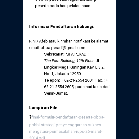
peserta pada hari pelaksanaan.
Informasi Pendaftaran hubungi:
Rini / Afeb atau kirimkan notifikasi ke alamat
email: pbpa.peradi@gmail.com
Sekretariat PBPA PERADI:
The East Building
,
12
th
Floor
, Jl.
Lingkar Mega Kuningan Kav. E.3.2.
No. 1, Jakarta 12950.
Telepon: +62-21-2554 2601; Fax. : +
62-21-2554 2605, pada hari kerja dari
Senin-Jumat.
Lampiran File
?
final-formulir-pendaftaran-peserta-pbpa-
pphbi-strategi-penyelenggaraan-sukses-
mengatasi-permasalahan-rups-26-maret-
2014.pdf