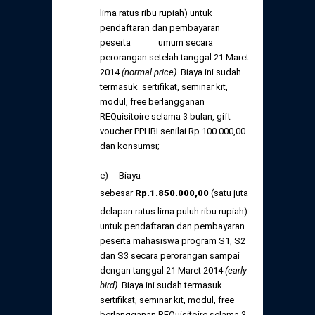
lima ratus ribu rupiah) untuk
pendaftaran dan pembayaran
peserta umum secara
perorangan setelah tanggal 21 Maret
2014
(normal price)
. Biaya ini sudah
termasuk sertifikat, seminar kit,
modul, free berlangganan
REQuisitoire selama 3 bulan, gift
voucher PPHBI senilai Rp.100.000,00
dan konsumsi;
e) Biaya
sebesar
Rp
.1.85
0.000,
00
(satu juta
delapan ratus lima puluh ribu rupiah)
untuk pendaftaran dan pembayaran
peserta mahasiswa program S1, S2
dan S3 secara perorangan sampai
dengan tanggal 21 Maret 2014
(early
bird)
. Biaya ini sudah termasuk
sertifikat, seminar kit, modul, free
berlangganan REQuisitoire selama 3