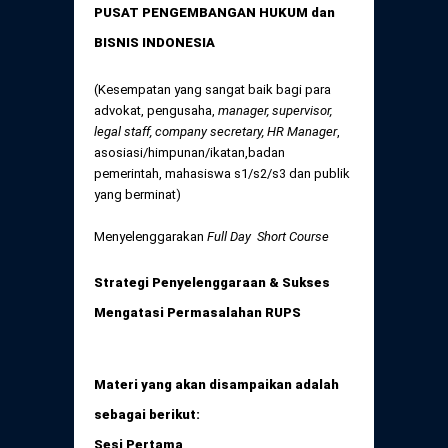
Daftar Perkara Dewan Kehormatan Pusat
PUSAT PENGEMBANGAN HUKUM dan
Perubahan Peraturan Perpindahan Domisili
Anggota
BISNIS INDONESIA
Daftar Perkara Dewan Kehormatan Daerah
(Kesempatan yang sangat baik bagi para
advokat, pengusaha,
manager, supervisor,
legal staff, company secretary, HR Manager
,
asosiasi/himpunan/ikatan,badan
pemerintah, mahasiswa s1/s2/s3 dan publik
yang berminat)
Menyelenggarakan
Full Day Short Course
Strategi Penyelenggaraan & Sukses
Mengatasi Permasalahan RUPS
Materi yang akan disampaikan adalah
sebagai berikut:
Sesi Pertama