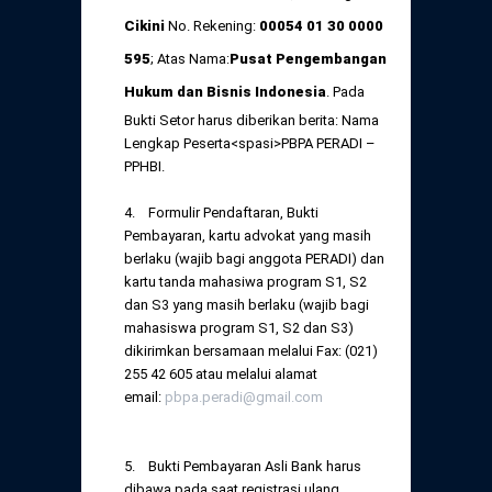
Cikini
No. Rekening:
00054 01 30 0000
595
; Atas Nama:
Pusat Pengembangan
Hukum dan Bisnis Indonesia
. Pada
Bukti Setor harus diberikan berita: Nama
Lengkap Peserta<spasi>PBPA PERADI –
PPHBI.
4. Formulir Pendaftaran, Bukti
Pembayaran, kartu advokat yang masih
berlaku (wajib bagi anggota PERADI) dan
kartu tanda mahasiwa program S1, S2
dan S3 yang masih berlaku (wajib bagi
mahasiswa program S1, S2 dan S3)
dikirimkan bersamaan melalui Fax: (021)
255 42 605 atau melalui alamat
email:
pbpa.peradi@gmail.com
5. Bukti Pembayaran Asli Bank harus
dibawa pada saat registrasi ulang