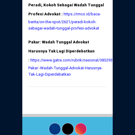
Peradi, Kokoh Sebagai Wadah Tunggal
Profesi Advokat :
https://rmco.id/baca-
berita/on-the-spot/2621/peradi-kokoh-
sebagai-wadah-tunggal-profesi-advokat
Pakar: Wadah Tunggal Advokat
Harusnya Tak Lagi Diperdebatkan
:
https://www.gatra.com/rubrik/nasional/383293-
Pakar:-Wadah-Tunggal-Advokat-Harusnya-
Tak-Lagi-Diperdebatkan