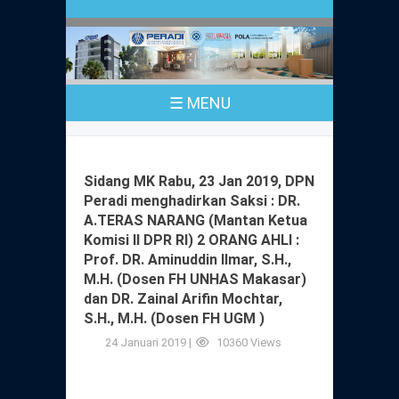
Profil
Peraturan
Sejarah
PKPA
Undang-Undang No. 18 Tahun 2003
☰ MENU
Pusat Bantuan Hukum
UPA
PKPA Seluruh Indonesia
Kode Etik Advokat
Pengangkatan Advokat
Young Lawyers Committee
Pengumuman
Sidang MK Rabu, 23 Jan 2019, DPN
Dewan Kehormatan
Peradi menghadirkan Saksi : DR.
Anggaran Dasar
Magang
A.TERAS NARANG (Mantan Ketua
Komisi Pengawas
Komisi II DPR RI) 2 ORANG AHLI :
Dewan Kehormatan Pusat
Anggaran Rumah Tangga
Prof. DR. Aminuddin Ilmar, S.H.,
Pengangkatan & Pengambilan Sumpah
Internasional
M.H. (Dosen FH UNHAS Makasar)
Komisi Pengawas Pusat
Dewan Kehormatan Daerah
dan DR. Zainal Arifin Mochtar,
Peraturan Magang
Syarat Pengangkatan & Pengambilan
S.H., M.H. (Dosen FH UGM )
Certificate of Good Standing (COGS)
Sumpah
Komisi Pengawas Daerah
24 Januari 2019 |
10360 Views
Peraturan Pelaksanaan
Peraturan Perpindahan Domisili Anggota
Pengumuman
Peraturan Pelaksanaan