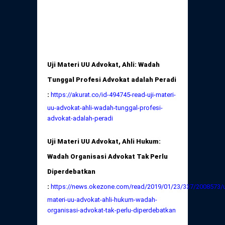
Daftar Perkara Dewan Kehormatan Pusat
Perubahan Peraturan Perpindahan Domisili
Anggota
Daftar Perkara Dewan Kehormatan Daerah
Uji Materi UU Advokat, Ahli: Wadah
Tunggal Profesi Advokat adalah Peradi
:
https://akurat.co/id-494745-read-uji-materi-
uu-advokat-ahli-wadah-tunggal-profesi-
advokat-adalah-peradi
Uji Materi UU Advokat, Ahli Hukum:
Wadah Organisasi Advokat Tak Perlu
Diperdebatkan
:
https://news.okezone.com/read/2019/01/23/337/2008573/u
materi-uu-advokat-ahli-hukum-wadah-
organisasi-advokat-tak-perlu-diperdebatkan