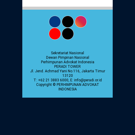
Daftar Perkara Dewan Kehormatan Pusat
Perubahan Peraturan Perpindahan Domisili
Anggota
Daftar Perkara Dewan Kehormatan Daerah
Sekretariat Nasional
Dewan Pimpinan Nasional
Perhimpunan Advokat Indonesia
PERADI TOWER
Jl. Jend. Achmad Yani No.116, Jakarta Timur
13120
T: +62 21 3883 6000, E: info@peradi.or.id
Copyright © PERHIMPUNAN ADVOKAT
INDONESIA