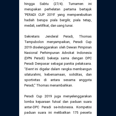
Daftar Perkara Dewan Kehormatan Pusat
hingga Sabtu (27/4). Turnamen ini
Perubahan Peraturan Perpindahan Domisili
merupakan perhelatan pertama bertajuk
Anggota
‘PERADI CUP 2019’ yang memperebutkan
Daftar Perkara Dewan Kehormatan Daerah
hadiah berupa piala bergilir, piala tetap,
medali, sertifikat, dan uang tunai.
Sekretaris Jenderal Peradi, Thomas
Tampubolon menyampaikan, Peradi Cup
2019 diselenggarakan oleh Dewan Pimpinan
Nasional Perhimpunan Advokat Indonesia
(DPN Peradi) bekerja sama dengan DPC
Peradi Denpasar sebagai panitia pelaksana.
“
Event
ini digelar dalam rangka membangun
silaturahmi, kebersamaan, soliditas, dan
sportivitas di antara sesama anggota
Peradi,” Thomas menambahkan.
Peradi Cup 2019 juga menyelenggarakan
lomba kejuaraan futsal dan paduan suara
antar-DPC Peradi se-Indonesia. Kompetisi
paduan suara ini melibatkan 175 peserta