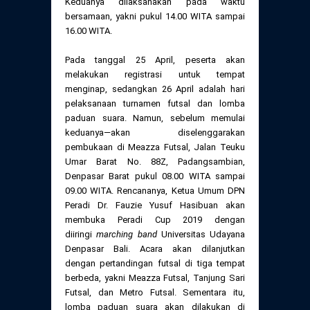
Keduanya dilaksanakan pada waktu
bersamaan, yakni pukul 14.00 WITA sampai
16.00 WITA.
Pada tanggal 25 April, peserta akan
melakukan registrasi untuk tempat
menginap, sedangkan 26 April adalah hari
pelaksanaan turnamen futsal dan lomba
paduan suara. Namun, sebelum memulai
keduanya—akan diselenggarakan
pembukaan di Meazza Futsal, Jalan Teuku
Umar Barat No. 88Z, Padangsambian,
Denpasar Barat pukul 08.00 WITA sampai
09.00 WITA. Rencananya, Ketua Umum DPN
Peradi Dr. Fauzie Yusuf Hasibuan akan
membuka Peradi Cup 2019 dengan
diiringi
marching band
Universitas Udayana
Denpasar Bali. Acara akan dilanjutkan
dengan pertandingan futsal di tiga tempat
berbeda, yakni Meazza Futsal, Tanjung Sari
Futsal, dan Metro Futsal. Sementara itu,
lomba paduan suara akan dilakukan di