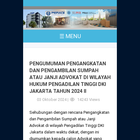
Profil
Peraturan
Sejarah
PKPA
Undang-Undang No. 18 Tahun 2003
☰ MENU
Pusat Bantuan Hukum
UPA
PKPA Seluruh Indonesia
Kode Etik Advokat
Pengangkatan Advokat
Young Lawyers Committee
Pengumuman
PENGUMUMAN PENGANGKATAN
Dewan Kehormatan
DAN PENGAMBILAN SUMPAH
Anggaran Dasar
Magang
ATAU JANJI ADVOKAT DI WILAYAH
Komisi Pengawas
HUKUM PENGADILAN TINGGI DKI
Dewan Kehormatan Pusat
Anggaran Rumah Tangga
JAKARTA TAHUN 2024 II
Pengangkatan & Pengambilan Sumpah
Internasional
Komisi Pengawas Pusat
03 Oktober 2024 |
14243 Views
Dewan Kehormatan Daerah
Peraturan Magang
Syarat Pengangkatan & Pengambilan
Certificate of Good Standing (COGS)
Sehubungan dengan rencana Pengangkatan
Sumpah
Komisi Pengawas Daerah
dan Pengambilan Sumpah atau Janji
Peraturan Pelaksanaan
Advokat di wilayah Pengadilan Tinggi DKI
Peraturan Perpindahan Domisili Anggota
Jakarta dalam waktu dekat, dengan ini
Pengumuman
Peraturan Pelaksanaan
diumumkan kepada calon Advokat yang