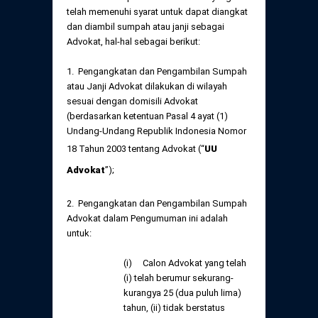
Daftar Perkara Dewan Kehormatan Pusat
telah memenuhi syarat untuk dapat diangkat
Perubahan Peraturan Perpindahan Domisili
dan diambil sumpah atau janji sebagai
Anggota
Advokat, hal-hal sebagai berikut:
Daftar Perkara Dewan Kehormatan Daerah
1. Pengangkatan dan Pengambilan Sumpah
atau Janji Advokat dilakukan di wilayah
sesuai dengan domisili Advokat
(berdasarkan ketentuan Pasal 4 ayat (1)
Undang-Undang Republik Indonesia Nomor
18 Tahun 2003 tentang Advokat (“
UU
Advokat
”);
2. Pengangkatan dan Pengambilan Sumpah
Advokat dalam Pengumuman ini adalah
untuk:
(i) Calon Advokat yang telah
(i) telah berumur sekurang-
kurangya 25 (dua puluh lima)
tahun, (ii) tidak berstatus