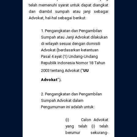
Daftar Perkara Dewan Kehormatan Pusat
telah memenuhi syarat untuk dapat diangkat
Perubahan Peraturan Perpindahan Domisili
dan diambil sumpah atau janji sebagai
Anggota
Advokat, hal-hal sebagai berikut:
Daftar Perkara Dewan Kehormatan Daerah
1. Pengangkatan dan Pengambilan
Sumpah atau Janji Advokat dilakukan
di wilayah sesuai dengan domisili
Advokat (berdasarkan ketentuan
Pasal 4 ayat (1) Undang-Undang
Republik Indonesia Nomor 18 Tahun
2003 tentang Advokat (“
UU
Advokat
”);
2. Pengangkatan dan Pengambilan
Sumpah Advokat dalam
Pengumuman ini adalah untuk:
(i) Calon Advokat
yang telah (i) telah
berumur sekurang-