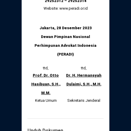
29252312 – 29252314
Website: www.peradi.or.id
Jakarta, 28 Desember 202
3
Dewan Pimpinan Nasional
Perhimpunan Advokat Indonesia
(PERADI)
ttd,
ttd,
Prof. Dr. Otto
Dr. H. Hermansyah
Hasibuan, S.H.,
Dulaimi, S.H., M.H.
M.M.
Ketua Umum
Sekretaris Jenderal
Unduh Dokumen