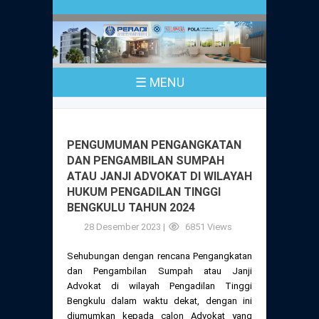
Profil
Peraturan
Sejarah
PKPA
Undang-Undang No. 18 Tahun 2003
☰ MENU
Pusat Bantuan Hukum
UPA
PKPA Seluruh Indonesia
Kode Etik Advokat
Pengangkatan Advokat
Young Lawyers Committee
Pengumuman
PENGUMUMAN PENGANGKATAN
Dewan Kehormatan
DAN PENGAMBILAN SUMPAH
Anggaran Dasar
Magang
ATAU JANJI ADVOKAT DI WILAYAH
Komisi Pengawas
HUKUM PENGADILAN TINGGI
Dewan Kehormatan Pusat
Anggaran Rumah Tangga
BENGKULU TAHUN 2024
Pengangkatan & Pengambilan Sumpah
Internasional
Komisi Pengawas Pusat
28 Desember 2023 |
6851 Views
Dewan Kehormatan Daerah
Peraturan Magang
Syarat Pengangkatan & Pengambilan
Certificate of Good Standing (COGS)
Sehubungan dengan rencana Pengangkatan
Sumpah
Komisi Pengawas Daerah
dan Pengambilan Sumpah atau Janji
Peraturan Pelaksanaan
Advokat di wilayah Pengadilan Tinggi
Peraturan Perpindahan Domisili Anggota
Bengkulu dalam waktu dekat, dengan ini
Pengumuman
Peraturan Pelaksanaan
diumumkan kepada calon Advokat yang