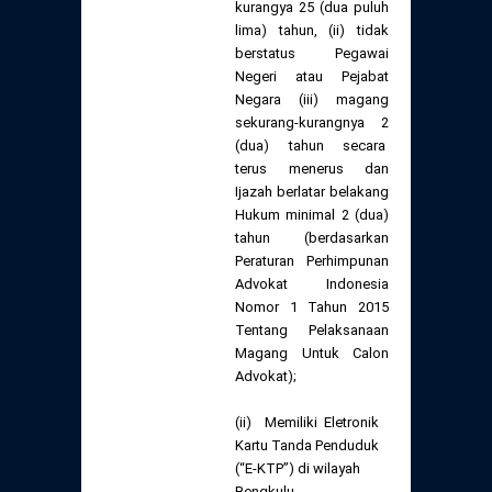
kurangya 25 (dua puluh
lima) tahun, (ii) tidak
berstatus Pegawai
Negeri atau Pejabat
Negara (iii) magang
sekurang-kurangnya 2
(dua) tahun secara
terus menerus dan
Ijazah berlatar belakang
Hukum minimal 2 (dua)
tahun (berdasarkan
Peraturan Perhimpunan
Advokat Indonesia
Nomor 1 Tahun 2015
Tentang Pelaksanaan
Magang Untuk Calon
Advokat);
(ii) Memiliki Eletronik
Kartu Tanda Penduduk
(“E-KTP”) di wilayah
Bengkulu.