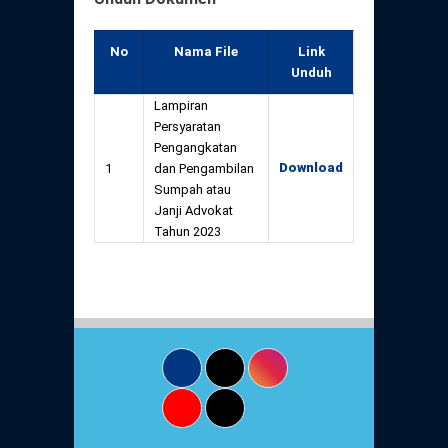
No
Nama File
Link
Unduh
Lampiran
Persyaratan
Pengangkatan
Download
1
dan Pengambilan
Sumpah atau
Janji Advokat
Tahun 2023