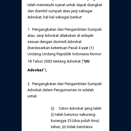
Daftar Perkara Dewan Kehormatan Pusat
telah memenuhi syarat untuk dapat diangkat
Perubahan Peraturan Perpindahan Domisili
dan diambil sumpah atau janji sebagai
Anggota
Advokat, hal-hal sebagai berikut:
Daftar Perkara Dewan Kehormatan Daerah
1. Pengangkatan dan Pengambilan Sumpah
atau Janji Advokat dilakukan di wilayah
sesuai dengan domisili Advokat
(berdasarkan ketentuan Pasal 4 ayat (1)
Undang-Undang Republik Indonesia Nomor
18 Tahun 2003 tentang Advokat (“
UU
Advokat
”);
2. Pengangkatan dan Pengambilan Sumpah
Advokat dalam Pengumuman ini adalah
untuk:
(i) Calon Advokat yang telah
(i) telah berumur sekurang-
kurangya 25 (dua puluh lima)
tahun, (ii) tidak berstatus