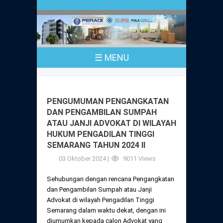
Profil
Peraturan
Sejarah
PKPA
Undang-Undang No. 18 Tahun 2003
☰ MENU
Pusat Bantuan Hukum
UPA
PKPA Seluruh Indonesia
Kode Etik Advokat
Pengangkatan Advokat
Young Lawyers Committee
Pengumuman
PENGUMUMAN PENGANGKATAN
Dewan Kehormatan
DAN PENGAMBILAN SUMPAH
Anggaran Dasar
Magang
ATAU JANJI ADVOKAT DI WILAYAH
Komisi Pengawas
HUKUM PENGADILAN TINGGI
Dewan Kehormatan Pusat
Anggaran Rumah Tangga
SEMARANG TAHUN 2024 II
Pengangkatan & Pengambilan Sumpah
Internasional
Komisi Pengawas Pusat
03 Oktober 2024 |
9011 Views
Dewan Kehormatan Daerah
Peraturan Magang
Syarat Pengangkatan & Pengambilan
Certificate of Good Standing (COGS)
Sehubungan dengan rencana Pengangkatan
Sumpah
Komisi Pengawas Daerah
dan Pengambilan Sumpah atau Janji
Peraturan Pelaksanaan
Advokat di wilayah Pengadilan Tinggi
Peraturan Perpindahan Domisili Anggota
Semarang dalam waktu dekat, dengan ini
Pengumuman
Peraturan Pelaksanaan
diumumkan kepada calon Advokat yang