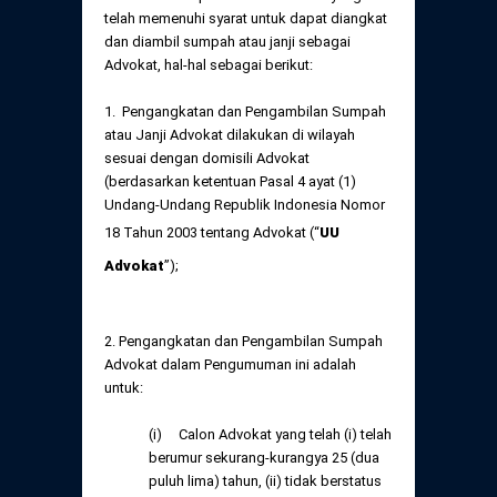
Daftar Perkara Dewan Kehormatan Pusat
telah memenuhi syarat untuk dapat diangkat
Perubahan Peraturan Perpindahan Domisili
dan diambil sumpah atau janji sebagai
Anggota
Advokat, hal-hal sebagai berikut:
Daftar Perkara Dewan Kehormatan Daerah
1. Pengangkatan dan Pengambilan Sumpah
atau Janji Advokat dilakukan di wilayah
sesuai dengan domisili Advokat
(berdasarkan ketentuan Pasal 4 ayat (1)
Undang-Undang Republik Indonesia Nomor
18 Tahun 2003 tentang Advokat (“
UU
Advokat
”);
2. Pengangkatan dan Pengambilan Sumpah
Advokat dalam Pengumuman ini adalah
untuk:
(i) Calon Advokat yang telah (i) telah
berumur sekurang-kurangya 25 (dua
puluh lima) tahun, (ii) tidak berstatus