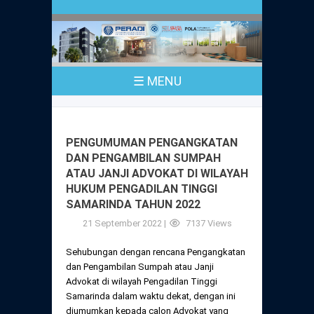
Profil
Peraturan
Sejarah
PKPA
Undang-Undang No. 18 Tahun 2003
☰ MENU
Pusat Bantuan Hukum
UPA
PKPA Seluruh Indonesia
Kode Etik Advokat
Pengangkatan Advokat
Young Lawyers Committee
Pengumuman
PENGUMUMAN PENGANGKATAN
Dewan Kehormatan
DAN PENGAMBILAN SUMPAH
Anggaran Dasar
Magang
ATAU JANJI ADVOKAT DI WILAYAH
Komisi Pengawas
HUKUM PENGADILAN TINGGI
Dewan Kehormatan Pusat
Anggaran Rumah Tangga
SAMARINDA TAHUN 2022
Pengangkatan & Pengambilan Sumpah
Internasional
Komisi Pengawas Pusat
21 September 2022 |
7137 Views
Dewan Kehormatan Daerah
Peraturan Magang
Syarat Pengangkatan & Pengambilan
Certificate of Good Standing (COGS)
Sehubungan dengan rencana Pengangkatan
Sumpah
Komisi Pengawas Daerah
dan Pengambilan Sumpah atau Janji
Peraturan Pelaksanaan
Advokat di wilayah Pengadilan Tinggi
Peraturan Perpindahan Domisili Anggota
Samarinda dalam waktu dekat, dengan ini
Pengumuman
Peraturan Pelaksanaan
diumumkan kepada calon Advokat yang