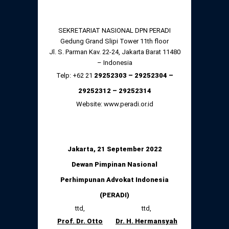
SEKRETARIAT NASIONAL DPN PERADI
Gedung Grand Slipi Tower 11
th
floor
Jl. S. Parman Kav. 22-24, Jakarta Barat 11480
– Indonesia
Telp: +62 21
29252303 – 29252304 –
29252312 – 29252314
Website: www.peradi.or.id
Jakarta,
21
September
202
2
Dewan Pimpinan Nasional
Perhimpunan Advokat Indonesia
(PERADI)
ttd,
ttd,
Prof. Dr. Otto
Dr. H. Hermansyah