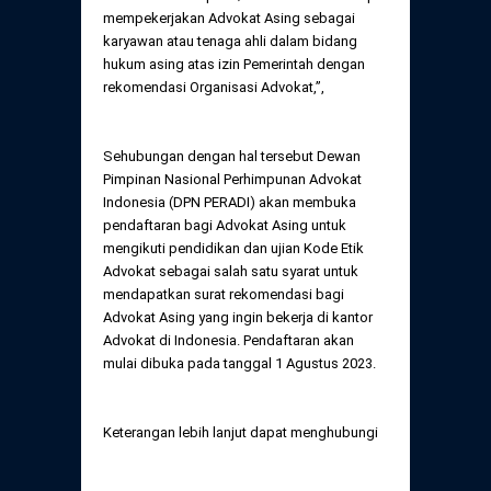
Daftar Perkara Dewan Kehormatan Pusat
mempekerjakan Advokat Asing sebagai
Perubahan Peraturan Perpindahan Domisili
karyawan atau tenaga ahli dalam bidang
Anggota
hukum asing atas izin Pemerintah dengan
Daftar Perkara Dewan Kehormatan Daerah
rekomendasi Organisasi Advokat,”,
Sehubungan dengan hal tersebut Dewan
Pimpinan Nasional Perhimpunan Advokat
Indonesia (DPN PERADI) akan membuka
pendaftaran bagi Advokat Asing untuk
mengikuti pendidikan dan ujian Kode Etik
Advokat sebagai salah satu syarat untuk
mendapatkan surat rekomendasi bagi
Advokat Asing yang ingin bekerja di kantor
Advokat di Indonesia. Pendaftaran akan
mulai dibuka pada tanggal 1 Agustus 2023.
Keterangan lebih lanjut dapat menghubungi