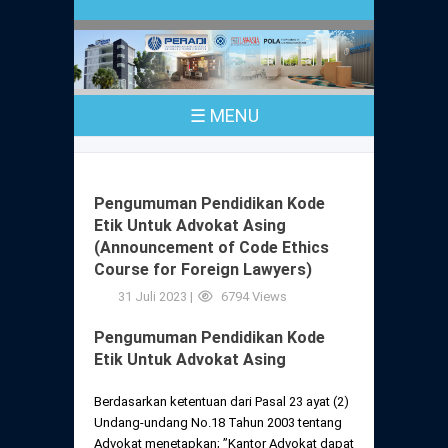
Profil
Peraturan
Sejarah
PKPA
Undang-Undang No. 18 Tahun 2003
☰ MENU
Pusat Bantuan Hukum
UPA
PKPA Seluruh Indonesia
Kode Etik Advokat
Pengangkatan Advokat
Young Lawyers Committee
Pengumuman
Pengumuman Pendidikan Kode
Dewan Kehormatan
Etik Untuk Advokat Asing
Anggaran Dasar
Magang
(Announcement of Code Ethics
Komisi Pengawas
Course for Foreign Lawyers)
Dewan Kehormatan Pusat
Anggaran Rumah Tangga
Pengangkatan & Pengambilan Sumpah
31 Juli 2023 |
6794 Views
Internasional
Komisi Pengawas Pusat
Dewan Kehormatan Daerah
Pengumuman Pendidikan Kode
Peraturan Magang
Syarat Pengangkatan & Pengambilan
Certificate of Good Standing (COGS)
Etik Untuk Advokat Asing
Sumpah
Komisi Pengawas Daerah
Peraturan Pelaksanaan
Berdasarkan ketentuan dari Pasal 23 ayat (2)
Peraturan Perpindahan Domisili Anggota
Undang-undang No.18 Tahun 2003 tentang
Pengumuman
Peraturan Pelaksanaan
Advokat menetapkan; ”Kantor Advokat dapat