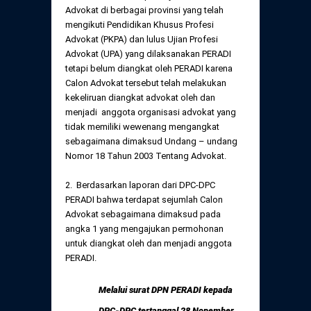
Daftar Perkara Dewan Kehormatan Pusat
Advokat di berbagai provinsi yang telah
Perubahan Peraturan Perpindahan Domisili
mengikuti Pendidikan Khusus Profesi
Anggota
Advokat (PKPA) dan lulus Ujian Profesi
Daftar Perkara Dewan Kehormatan Daerah
Advokat (UPA) yang dilaksanakan PERADI
tetapi belum diangkat oleh PERADI karena
Calon Advokat tersebut telah melakukan
kekeliruan diangkat advokat oleh dan
menjadi anggota organisasi advokat yang
tidak memiliki wewenang mengangkat
sebagaimana dimaksud Undang – undang
Nomor 18 Tahun 2003 Tentang Advokat.
2. Berdasarkan laporan dari DPC-DPC
PERADI bahwa terdapat sejumlah Calon
Advokat sebagaimana dimaksud pada
angka 1 yang mengajukan permohonan
untuk diangkat oleh dan menjadi anggota
PERADI.
Melalui surat DPN PERADI kepada
DPC-DPC tertanggal 28 Nopember