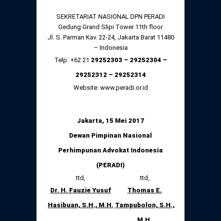
SEKRETARIAT NASIONAL DPN PERADI
Gedung Grand Slipi Tower 11
th
floor
Jl. S. Parman Kav. 22-24, Jakarta Barat 11480
– Indonesia
Telp: +62 21
29252303 – 29252304 –
29252312 – 29252314
Website: www.peradi.or.id
Jakarta, 15 Mei 2017
Dewan Pimpinan Nasional
Perhimpunan Advokat Indonesia
(PERADI)
ttd,
ttd,
Dr. H. Fauzie Yusuf
Thomas E.
Hasibuan, S.H., M.H.
Tampubolon, S.H.,
M.H.