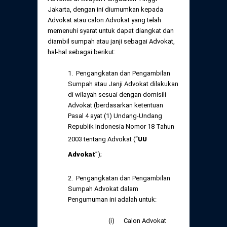
Daftar Perkara Dewan Kehormatan Pusat
Perubahan Peraturan Perpindahan Domisili
Jakarta, dengan ini diumumkan kepada
Anggota
Advokat atau calon Advokat yang telah
memenuhi syarat untuk dapat diangkat dan
Daftar Perkara Dewan Kehormatan Daerah
diambil sumpah atau janji sebagai Advokat,
hal-hal sebagai berikut:
1. Pengangkatan dan Pengambilan
Sumpah atau Janji Advokat dilakukan
di wilayah sesuai dengan domisili
Advokat (berdasarkan ketentuan
Pasal 4 ayat (1) Undang-Undang
Republik Indonesia Nomor 18 Tahun
2003 tentang Advokat (“
UU
Advokat
”);
2. Pengangkatan dan Pengambilan
Sumpah Advokat dalam
Pengumuman ini adalah untuk:
(i) Calon Advokat