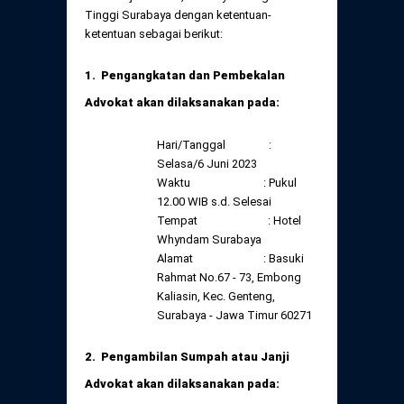
Daftar Perkara Dewan Kehormatan Pusat
Tinggi Surabaya dengan ketentuan-
Perubahan Peraturan Perpindahan Domisili
ketentuan sebagai berikut:
Anggota
Daftar Perkara Dewan Kehormatan Daerah
1. Pengangkatan dan Pembekalan
Advokat akan dilaksanakan pada:
Hari/Tanggal :
Selasa/6 Juni 2023
Waktu : Pukul
12.00 WIB s.d. Selesai
Tempat : Hotel
Whyndam Surabaya
Alamat : Basuki
Rahmat No.67 - 73, Embong
Kaliasin, Kec. Genteng,
Surabaya - Jawa Timur 60271
2. Pengambilan Sumpah atau Janji
Advokat akan dilaksanakan pada: