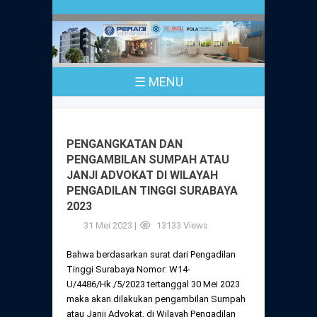
Profil
Peraturan
Sejarah
PKPA
Undang-Undang No. 18 Tahun 2003
☰ MENU
Pusat Bantuan Hukum
UPA
PKPA Seluruh Indonesia
Kode Etik Advokat
Pengangkatan Advokat
Young Lawyers Committee
Pengumuman
PENGANGKATAN DAN
Dewan Kehormatan
PENGAMBILAN SUMPAH ATAU
Anggaran Dasar
Magang
JANJI ADVOKAT DI WILAYAH
Komisi Pengawas
PENGADILAN TINGGI SURABAYA
Dewan Kehormatan Pusat
Anggaran Rumah Tangga
2023
Pengangkatan & Pengambilan Sumpah
Internasional
Komisi Pengawas Pusat
31 Mei 2023 |
13133 Views
Dewan Kehormatan Daerah
Peraturan Magang
Syarat Pengangkatan & Pengambilan
Certificate of Good Standing (COGS)
Bahwa berdasarkan surat dari Pengadilan
Sumpah
Komisi Pengawas Daerah
Tinggi Surabaya Nomor: W14-
Peraturan Pelaksanaan
U/4486/Hk./5/2023 tertanggal 30 Mei 2023
Peraturan Perpindahan Domisili Anggota
maka akan dilakukan pengambilan Sumpah
Pengumuman
Peraturan Pelaksanaan
atau Janji Advokat, di Wilayah Pengadilan