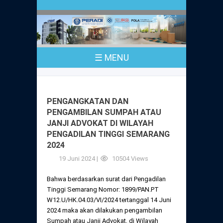
Profil
Peraturan
Sejarah
PKPA
Undang-Undang No. 18 Tahun 2003
☰ MENU
Pusat Bantuan Hukum
UPA
PKPA Seluruh Indonesia
Kode Etik Advokat
Pengangkatan Advokat
Young Lawyers Committee
Pengumuman
PENGANGKATAN DAN
Dewan Kehormatan
PENGAMBILAN SUMPAH ATAU
Anggaran Dasar
Magang
JANJI ADVOKAT DI WILAYAH
Komisi Pengawas
PENGADILAN TINGGI SEMARANG
Dewan Kehormatan Pusat
Anggaran Rumah Tangga
2024
Pengangkatan & Pengambilan Sumpah
Internasional
Komisi Pengawas Pusat
19 Juni 2024 |
10504 Views
Dewan Kehormatan Daerah
Peraturan Magang
Syarat Pengangkatan & Pengambilan
Certificate of Good Standing (COGS)
Bahwa berdasarkan surat dari Pengadilan
Sumpah
Komisi Pengawas Daerah
Tinggi Semarang Nomor: 1899/PAN.PT
Peraturan Pelaksanaan
W12.U/HK.04.03/VI/2024 tertanggal 14 Juni
Peraturan Perpindahan Domisili Anggota
2024 maka akan dilakukan pengambilan
Pengumuman
Peraturan Pelaksanaan
Sumpah atau Janji Advokat, di Wilayah