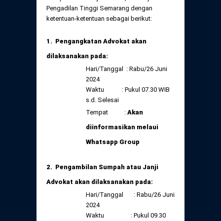
Daftar Perkara Dewan Kehormatan Pusat
Pengadilan Tinggi Semarang dengan
Perubahan Peraturan Perpindahan Domisili
ketentuan-ketentuan sebagai berikut:
Anggota
Daftar Perkara Dewan Kehormatan Daerah
1. Pengangkatan Advokat akan
dilaksanakan pada:
Hari/Tanggal : Rabu/26 Juni
2024
Waktu : Pukul 07.30 WIB
s.d. Selesai
Tempat :
Akan
diinformasikan melaui
Whatsapp Group
2. Pengambilan Sumpah atau Janji
Advokat akan dilaksanakan pada:
Hari/Tanggal : Rabu/26 Juni
2024
Waktu : Pukul 09.30