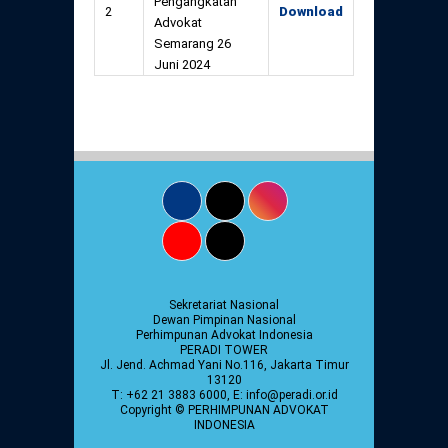
Pengangkatan
2
Download
Advokat
Semarang 26
Juni 2024
Sekretariat Nasional
Dewan Pimpinan Nasional
Perhimpunan Advokat Indonesia
PERADI TOWER
Jl. Jend. Achmad Yani No.116, Jakarta Timur
13120
T: +62 21 3883 6000, E: info@peradi.or.id
Copyright © PERHIMPUNAN ADVOKAT
INDONESIA