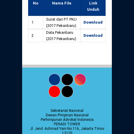
No
Nama File
Link
Unduh
Surat dari PT PKU
1
Download
(2017 Pekanbaru)
Data Pekanbaru
2
Download
(2017 Pekanbaru)
Sekretariat Nasional
Dewan Pimpinan Nasional
Perhimpunan Advokat Indonesia
PERADI TOWER
Jl. Jend. Achmad Yani No.116, Jakarta Timur
13120