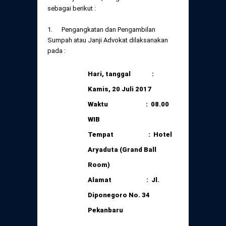
Daftar Perkara Dewan Kehormatan Pusat
sebagai berikut :
Perubahan Peraturan Perpindahan Domisili
Anggota
1. Pengangkatan dan Pengambilan
Daftar Perkara Dewan Kehormatan Daerah
Sumpah atau Janji Advokat dilaksanakan
pada :
Hari, tanggal :
Kamis, 20 Juli 2017
Waktu : 08.00
WIB
Tempat : Hotel
Aryaduta (Grand Ball
Room)
Alamat :
Jl.
Diponegoro No. 34
Pekanbaru