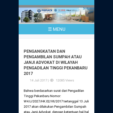
Profil
Peraturan
Sejarah
PKPA
Undang-Undang No. 18 Tahun 2003
☰ MENU
Pusat Bantuan Hukum
UPA
PKPA Seluruh Indonesia
Kode Etik Advokat
Pengangkatan Advokat
Young Lawyers Committee
Pengumuman
PENGANGKATAN DAN
Dewan Kehormatan
PENGAMBILAN SUMPAH ATAU
Anggaran Dasar
Magang
JANJI ADVOKAT DI WILAYAH
Komisi Pengawas
PENGADILAN TINGGI PEKANBARU
Dewan Kehormatan Pusat
Anggaran Rumah Tangga
2017
Pengangkatan & Pengambilan Sumpah
Internasional
Komisi Pengawas Pusat
14 Juli 2017 |
12085 Views
Dewan Kehormatan Daerah
Peraturan Magang
Syarat Pengangkatan & Pengambilan
Certificate of Good Standing (COGS)
Bahwa berdasarkan surat dari Pengadilan
Sumpah
Komisi Pengawas Daerah
Tinggi Pekanbaru Nomor:
Peraturan Pelaksanaan
W4.U/2027/HK.02/VII/2017 tertanggal 13 Juli
Peraturan Perpindahan Domisili Anggota
2017 akan dilakukan Pengambilan Sumpah
Pengumuman
Peraturan Pelaksanaan
atau Janji Advokat, dengan ketentuan hal-hal