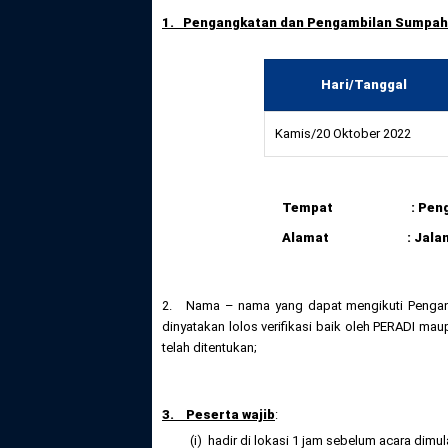
1. Pengangkatan dan Pengambilan Sumpah a
Hari/Tanggal
Kamis/20 Oktober 2022
Tempat : Pengadila
Alamat : Jalan Jend
2. Nama – nama yang dapat mengikuti Pengang
dinyatakan lolos verifikasi baik oleh PERADI 
telah ditentukan;
3. Peserta wajib
:
(i) hadir di lokasi 1 jam sebelum acara dimu