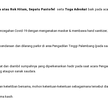
a atau Rok Hitam, Sepatu Pantofel
serta
Toga Advokat
baik pada aca
 pencegahan Covid-19 dengan mengenakan masker & membawa hand sanitizer;
kendaraan dan dilarang parkir di area Pengadilan Tinggi Palembang (pada 
kat dan diambil sumpahnya yang diperkenankan hadir pada saat acara Pen
 ataupun sanak saudara.
an ketertiban bersama, mohon ketentuan-ketentuan sebagaimana tersebut diat
ima kasih.