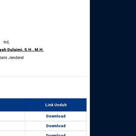
ttd,
ah Dulaimi, S.H., M.H.
taris Jenderal
Link Unduh
Download
Download
Download