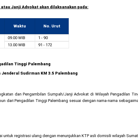
tau Janji Advokat akan dilaksanakan pada:
Waktu
No. Urut
09.00 WIB
1 - 90
13.00 WIB
91 - 172
n Tinggi Palembang
eral Sudirman KM 3.5 Palembang
katan dan Pengambilan Sumpah/Janji Advokat di Wilayah Pengadilan Ting
maupun dari Pengadilan Tinggi Palembang sesuai dengan nama-nama sebagaima
lai untuk registrasi ulang dengan menunjukkan KTP asli domisili wilayah Sumat