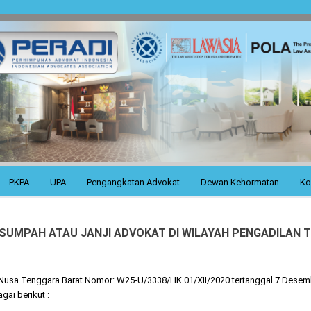
PKPA
UPA
Pengangkatan Advokat
Dewan Kehormatan
Ko
UMPAH ATAU JANJI ADVOKAT DI WILAYAH PENGADILAN T
i Nusa Tenggara Barat Nomor: W25-U/3338/HK.01/XII/2020 tertanggal 7 Des
gai berikut :