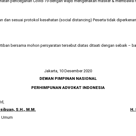
hatan pencegahan Covid-19 dengan wajib mengenakan masker & membawa ha
an sesuai protokol kesehatan (social distancing) Peserta tidak diperke
tiban bersama mohon persyaratan tersebut diatas ditaati dengan sebaik – ba
Jakarta, 10 Desember 2020
DEWAN PIMPINAN NASIONAL
PERHIMPUNAN ADVOKAT INDONESIA
td,
asibuan, S.H., M.M.
H.
a Umum