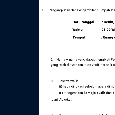
1. Pengangkatan dan Pengambilan Sumpah atau 
Hari, tanggal : Senin,
Waktu : 08.00 WI
Tempat : Ruang sidan
2. Nama – nama yang dapat mengikuti Pen
yang telah dinyatakan lolos verifikasi bai
3. Peserta wajib
(i) hadir di lokasi sebelum acara dimulai
(ii) mengenakan
kemeja putih
dan
c
Janji Advokat;