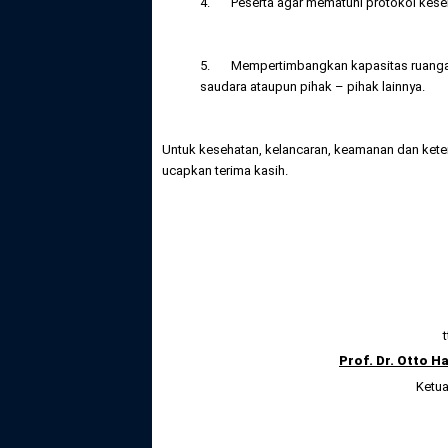
4. Peserta agar mematuhi protokol kese
5. Mempertimbangkan kapasitas ruangan d
saudara ataupun pihak – pihak lainnya.
Untuk kesehatan, kelancaran, keamanan dan keter
ucapkan terima kasih.
t
Prof. Dr. Otto H
Ketu