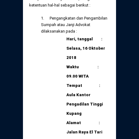
Daftar Perkara Dewan Kehormatan Pusat
ketentuan hal-hal sebagai berikut :
Perubahan Peraturan Perpindahan Domisili
Anggota
1. Pengangkatan dan Pengambilan
Daftar Perkara Dewan Kehormatan Daerah
Sumpah atau Janji Advokat
dilaksanakan pada :
Hari, tanggal :
Selasa, 16 Oktober
2018
Waktu :
09.00 WITA
Tempat :
Aula Kantor
Pengadilan Tinggi
Kupang
Alamat :
Jalan
Raya El Tari