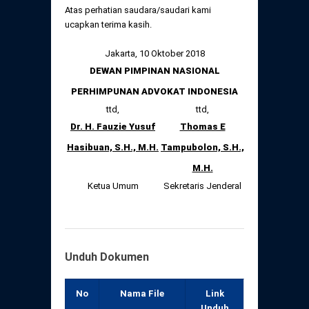
Atas perhatian saudara/saudari kami
ucapkan terima kasih.
Jakarta, 10 Oktober 2018
DEWAN PIMPINAN NASIONAL
PERHIMPUNAN ADVOKAT INDONESIA
ttd,
ttd,
Dr. H. Fauzie Yusuf
Thomas E
Hasibuan, S.H., M.H.
Tampubolon, S.H.,
M.H.
Ketua Umum
Sekretaris Jenderal
Unduh Dokumen
No
Nama File
Link
Unduh