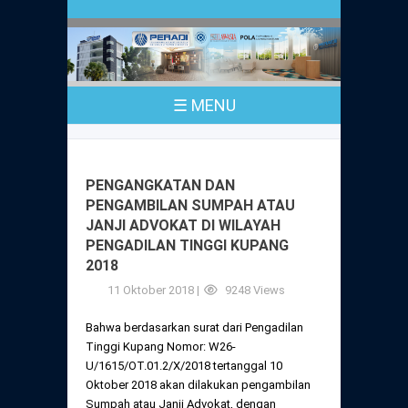
Profil
Peraturan
Sejarah
PKPA
Undang-Undang No. 18 Tahun 2003
☰ MENU
Pusat Bantuan Hukum
UPA
PKPA Seluruh Indonesia
Kode Etik Advokat
Pengangkatan Advokat
Young Lawyers Committee
Pengumuman
PENGANGKATAN DAN
Dewan Kehormatan
PENGAMBILAN SUMPAH ATAU
Anggaran Dasar
Magang
JANJI ADVOKAT DI WILAYAH
Komisi Pengawas
PENGADILAN TINGGI KUPANG
Dewan Kehormatan Pusat
Anggaran Rumah Tangga
2018
Pengangkatan & Pengambilan Sumpah
Internasional
Komisi Pengawas Pusat
11 Oktober 2018 |
9248 Views
Dewan Kehormatan Daerah
Peraturan Magang
Syarat Pengangkatan & Pengambilan
Certificate of Good Standing (COGS)
Bahwa berdasarkan surat dari Pengadilan
Sumpah
Komisi Pengawas Daerah
Tinggi Kupang Nomor: W26-
Peraturan Pelaksanaan
U/1615/OT.01.2/X/2018 tertanggal 10
Peraturan Perpindahan Domisili Anggota
Oktober 2018 akan dilakukan pengambilan
Pengumuman
Peraturan Pelaksanaan
Sumpah atau Janji Advokat, dengan