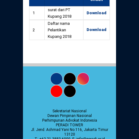
surat dari PT
1
Download
Kupang 2018
Daftar nama
Download
2
Pelantikan
Kupang 2018
Sekretariat Nasional
Dewan Pimpinan Nasional
Perhimpunan Advokat Indonesia
PERADI TOWER
Jl. Jend. Achmad Yani No.116, Jakarta Timur
13120
T: +62 21 3883 6000, E: info@peradi.or.id