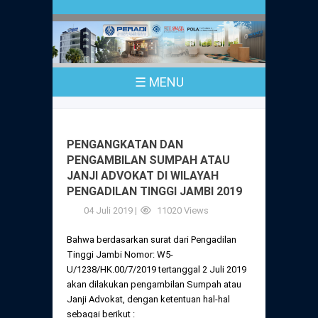
Profil
Peraturan
Sejarah
PKPA
Undang-Undang No. 18 Tahun 2003
☰ MENU
Pusat Bantuan Hukum
UPA
PKPA Seluruh Indonesia
Kode Etik Advokat
Pengangkatan Advokat
Young Lawyers Committee
Pengumuman
PENGANGKATAN DAN
Dewan Kehormatan
PENGAMBILAN SUMPAH ATAU
Anggaran Dasar
Magang
JANJI ADVOKAT DI WILAYAH
Komisi Pengawas
PENGADILAN TINGGI JAMBI 2019
Dewan Kehormatan Pusat
Anggaran Rumah Tangga
Pengangkatan & Pengambilan Sumpah
04 Juli 2019 |
11020 Views
Internasional
Komisi Pengawas Pusat
Dewan Kehormatan Daerah
Bahwa berdasarkan surat dari Pengadilan
Peraturan Magang
Syarat Pengangkatan & Pengambilan
Certificate of Good Standing (COGS)
Tinggi Jambi Nomor: W5-
Sumpah
Komisi Pengawas Daerah
U/1238/HK.00/7/2019 tertanggal 2 Juli 2019
Peraturan Pelaksanaan
akan dilakukan pengambilan Sumpah atau
Peraturan Perpindahan Domisili Anggota
Janji Advokat, dengan ketentuan hal-hal
Pengumuman
Peraturan Pelaksanaan
sebagai berikut :