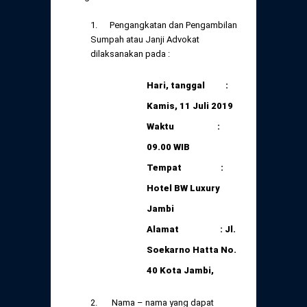
Daftar Perkara Dewan Kehormatan Pusat
Perubahan Peraturan Perpindahan Domisili
1. Pengangkatan dan Pengambilan
Anggota
Sumpah atau Janji Advokat
Daftar Perkara Dewan Kehormatan Daerah
dilaksanakan pada :
Hari, tanggal :
Kamis, 11 Juli 2019
Waktu :
09.00 WIB
Tempat :
Hotel BW Luxury
Jambi
Alamat :
Jl.
Soekarno Hatta No.
40
Kota Jambi,
2. Nama – nama yang dapat