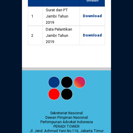
Unduh
Surat dari PT
Download
1
Jambi Tahun
2019
Data Pelantikan
Download
2
Jambi Tahun
2019
Sekretariat Nasional
Dewan Pimpinan Nasional
Perhimpunan Advokat Indonesia
PERADI TOWER
Jl. Jend. Achmad Yani No.116, Jakarta Timur