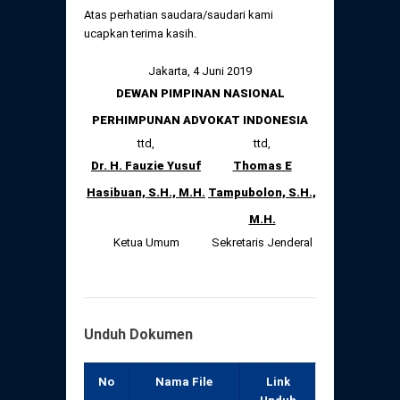
Atas perhatian saudara/saudari kami
ucapkan terima kasih.
Jakarta, 4 Juni 2019
DEWAN PIMPINAN NASIONAL
PERHIMPUNAN ADVOKAT INDONESIA
ttd,
ttd,
Dr. H. Fauzie Yusuf
Thomas E
Hasibuan, S.H., M.H.
Tampubolon, S.H.,
M.H.
Ketua Umum
Sekretaris Jenderal
Unduh Dokumen
No
Nama File
Link