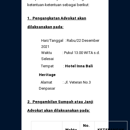
Daftar Perkara Dewan Kehormatan Pusat
ketentuan-ketentuan sebagai berikut:
Perubahan Peraturan Perpindahan Domisili
Anggota
1. Pengangkatan Advokat akan
Daftar Perkara Dewan Kehormatan Daerah
dilaksanakan pada:​
Hari/Tanggal : Rabu/22 Desember
2021
Waktu : Pukul 13.00 WITA s.d.
Selesai
Tempat :
Hotel Inna Bali
Heritage
Alamat : Jl. Veteran No.3
Denpasar
2. Pengambilan Sumpah atau Janji
Advokat akan dilaksanakan pada:
No.
Waktu
KETERANGAN