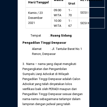
Hari/Tanggal
Urut
09.00
1 -
SESI I
Kamis / 23
WITA
70
Desember
10.00
1 -
2021
SESI II
WITA
67
Tempat :
Ruang Sidang
Pengadilan Tinggi Denpasar
Alamat : Jl. Tantular Barat No.1
Renon, Denpasar
3. Nama – nama yang dapat mengikuti
Pengangkatan dan Pengambilan
Sumpah/Janji Advokat di Wilayah
Pengadilan Tinggi Denpasar adalah Calon
Advokat yang telah dinyatakan lolos
verifikasi baik oleh PERADI maupun dari
Pengadilan Tinggi Denpasar sesuai dengan
nama-nama sebagaimana terlampir dalam
lampiran dengan jadwal yang telah