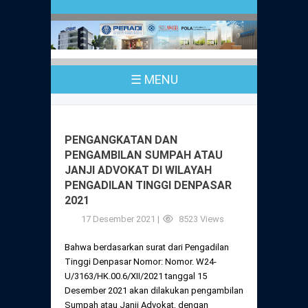
Profil
Peraturan
Sejarah
PKPA
Undang-Undang No. 18 Tahun 2003
☰ MENU
Pusat Bantuan Hukum
UPA
PKPA Seluruh Indonesia
Kode Etik Advokat
Pengangkatan Advokat
Young Lawyers Committee
Pengumuman
PENGANGKATAN DAN
Dewan Kehormatan
PENGAMBILAN SUMPAH ATAU
Anggaran Dasar
Magang
JANJI ADVOKAT DI WILAYAH
Komisi Pengawas
PENGADILAN TINGGI DENPASAR
Dewan Kehormatan Pusat
Anggaran Rumah Tangga
2021
Pengangkatan & Pengambilan Sumpah
Internasional
Komisi Pengawas Pusat
17 Desember 2021 |
8523 Views
Dewan Kehormatan Daerah
Peraturan Magang
Syarat Pengangkatan & Pengambilan
Certificate of Good Standing (COGS)
Bahwa berdasarkan surat dari Pengadilan
Sumpah
Komisi Pengawas Daerah
Tinggi Denpasar Nomor: Nomor. W24-
Peraturan Pelaksanaan
U/3163/HK.00.6/XII/2021 tanggal 15
Peraturan Perpindahan Domisili Anggota
Desember 2021 akan dilakukan pengambilan
Pengumuman
Peraturan Pelaksanaan
Sumpah atau Janji Advokat, dengan