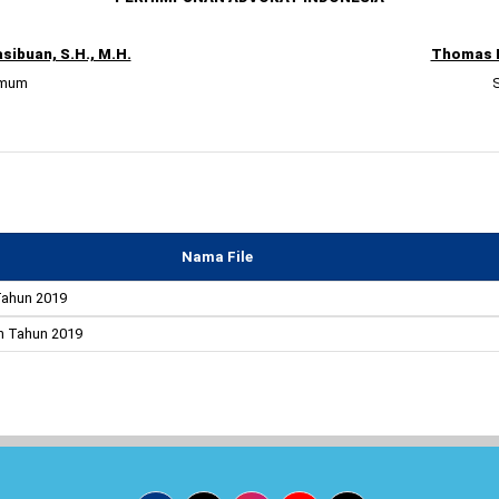
asibuan, S.H., M.H.
Thomas E
Umum
S
Nama File
Tahun 2019
n Tahun 2019