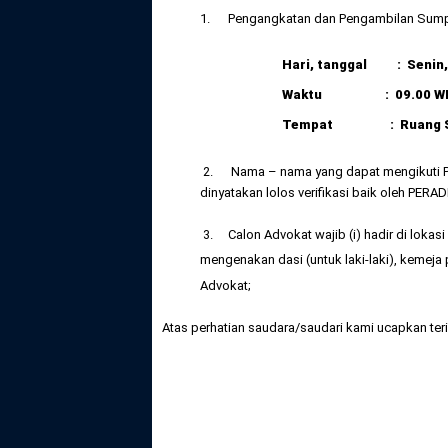
1. Pengangkatan dan Pengambilan Sumpah
Hari, tanggal : Senin, 
Waktu : 09.00 W
Tempat : Ruang Sida
2. Nama – nama yang dapat mengikuti Pe
dinyatakan lolos verifikasi baik oleh PER
3. Calon Advokat wajib (i) hadir di lokasi 
mengenakan dasi (untuk laki-laki), kemeja 
Advokat;
Atas perhatian saudara/saudari kami ucapkan ter