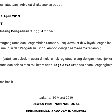
 atau Janji Advokat dilaksanakan pada :
1 April 2019
IT
ng Pengadilan Tinggi Ambon
ngangkatan dan Pengambilan Sumpah/Janji Advokat di Wilayah Pengadilan 
ADI maupun dari Pengadilan Tinggi Ambon dengan nama-nama terlampir;
1 (satu) jam sebelum acara dimulai untuk registrasi ulang dengan menunjukkan B
putih dan celana atau rok hitam serta
Toga Advokat
pada acara Pengangkata
ima kasih.
Jakarta, 19 Maret 2019
DEWAN PIMPINAN NASIONAL
PERHIMPUNAN ADVOKAT INDONESIA