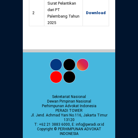
Surat Pelantikan
dari PT
2
Download
Palembang Tahun
2025
Sekretariat Nasional
Dewan Pimpinan Nasional
Perhimpunan Advokat Indonesia
PERADI TOWER
Jl. Jend. Achmad Yani No.116, Jakarta Timur
13120
T: +62 21 3883 6000, E: info@peradi.or.id
Copyright © PERHIMPUNAN ADVOKAT
INDONESIA