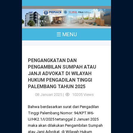
Profil
Peraturan
Sejarah
PKPA
Undang-Undang No. 18 Tahun 2003
☰ MENU
Pusat Bantuan Hukum
UPA
PKPA Seluruh Indonesia
Kode Etik Advokat
Pengangkatan Advokat
Young Lawyers Committee
Pengumuman
PENGANGKATAN DAN
Dewan Kehormatan
PENGAMBILAN SUMPAH ATAU
Anggaran Dasar
Magang
JANJI ADVOKAT DI WILAYAH
Komisi Pengawas
HUKUM PENGADILAN TINGGI
Dewan Kehormatan Pusat
Anggaran Rumah Tangga
PALEMBANG TAHUN 2025
Pengangkatan & Pengambilan Sumpah
Internasional
Komisi Pengawas Pusat
08 Januari 2025 |
10205 Views
Dewan Kehormatan Daerah
Peraturan Magang
Syarat Pengangkatan & Pengambilan
Certificate of Good Standing (COGS)
Bahwa berdasarkan surat dari Pengadilan
Sumpah
Komisi Pengawas Daerah
Tinggi Palembang Nomor: 94/KPT.W6-
Peraturan Pelaksanaan
U/HK2.1/I/2025 tertanggal 2 Januari 2025
Peraturan Perpindahan Domisili Anggota
maka akan dilakukan Pengambilan Sumpah
Pengumuman
Peraturan Pelaksanaan
atau Janji Advokat, di Wilayah Hukum