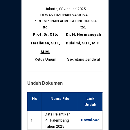
Jakarta, 08 Januari 2025
DEWAN PIMPINAN NASIONAL
PERHIMPUNAN ADVOKAT INDONESIA
ttd,
ttd,
Prof. Dr. Otto
Dr. H. Hermansyah
Hasibuan, S.H.,
Dulaimi, S.H., M.H.
M.M.
Ketua Umum
Sekretaris Jenderal
Unduh Dokumen
No
Nama File
Link
Unduh
Data Pelantikan
Download
1
PT Palembang
Tahun 2025