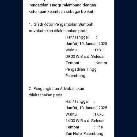
Daftar Perkara Dewan Kehormatan Pusat
Pengadilan Tinggi Palembang dengan
Perubahan Peraturan Perpindahan Domisili
ketentuan-ketentuan sebagai berikut:
Anggota
Daftar Perkara Dewan Kehormatan Daerah
1. Gladi Kotor Pengambilan Sumpah
Advokat akan dilaksanakan pada:
Hari/Tanggal :
Jum’at, 10 Januari 2025
Waktu : Pukul
09.00 WIB s.d. Selesai
Tempat : Kantor
Pengadilan Tinggi
Palembang
2. Pengangkatan Advokat akan
dilaksanakan pada:
Hari/Tanggal :
Jum’at, 10 Januari 2025
Waktu : Pukul
14.00 WIB s.d. Selesai
Tempat : The
Zuri Hotel Palembang