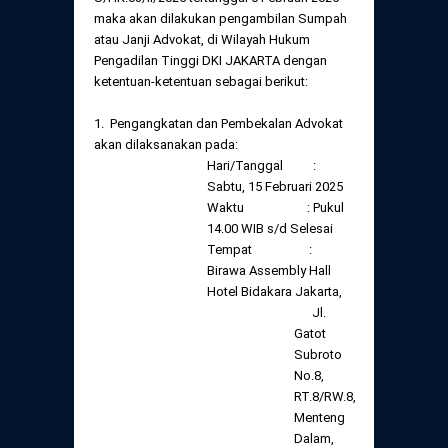
Daftar Perkara Dewan Kehormatan Pusat
Perubahan Peraturan Perpindahan Domisili
maka akan dilakukan pengambilan Sumpah
Anggota
atau Janji Advokat, di Wilayah Hukum
Pengadilan Tinggi DKI JAKARTA dengan
Daftar Perkara Dewan Kehormatan Daerah
ketentuan-ketentuan sebagai berikut:
1. Pengangkatan dan Pembekalan Advokat
akan dilaksanakan pada:
Hari/Tanggal :
Sabtu, 15 Februari 2025
Waktu : Pukul
14.00 WIB s/d Selesai
Tempat :
Birawa Assembly Hall
Hotel Bidakara Jakarta,
Jl.
Gatot
Subroto
No.8,
RT.8/RW.8,
Menteng
Dalam,