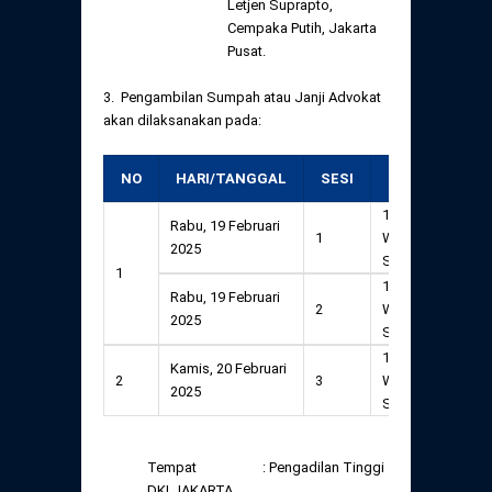
Letjen Suprapto,
Cempaka Putih, Jakarta
Pusat.
3. Pengambilan Sumpah atau Janji Advokat
akan dilaksanakan pada:
NO
HARI/TANGGAL
SESI
PUKUL
KE
10:00
Rabu, 19 Februari
Daft
1
WIB -
2025
terl
Selesai
1
14:00
Rabu, 19 Februari
Daft
2
WIB -
2025
terl
Selesai
10:00
Kamis, 20 Februari
Daft
2
3
WIB -
2025
terl
Selesai
Tempat : Pengadilan Tinggi
DKI JAKARTA