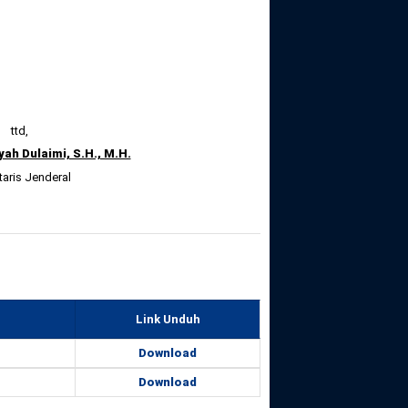
ttd,
ah Dulaimi, S.H., M.H.
taris Jenderal
Link Unduh
Download
Download