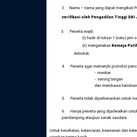
2. Nama – nama yang dapat mengikuti Pe
verifikasi oleh Pengadilan Tinggi DKI
3. Peserta wajib:
(i) hadir di lokasi 1 (satu) jam s
(ii) mengenakan
Kemeja Puti
Advokat;
4. Peserta agar mematuhi protokol penc
- masker
- sarung tangan
dan membawa handsanitizer
5. Peserta tidak diperkenankan untuk mem
6. Hanya peserta yang dijadwalkan untuk
pendamping ataupun sanak saudara.
Untuk kesehatan, kelancaran, keamanan dan keter
ucapkan terima kasih.