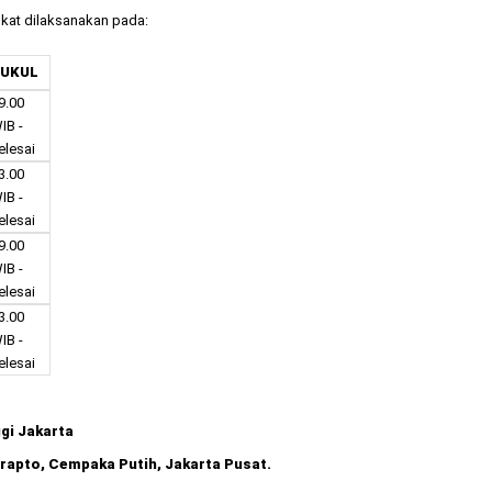
at dilaksanakan pada:
UKUL
9.00
IB -
elesai
3.00
IB -
elesai
9.00
IB -
elesai
3.00
IB -
elesai
 Jakarta
o, Cempaka Putih, Jakarta Pusat.