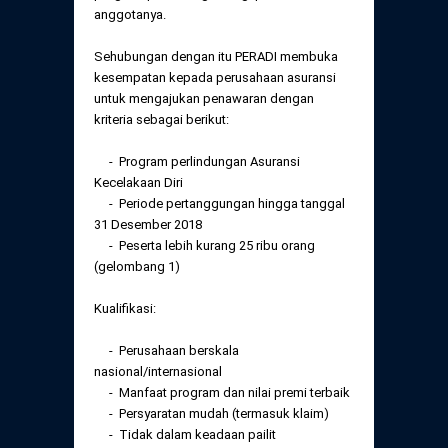
Daftar Perkara Dewan Kehormatan Pusat
anggotanya.
Perubahan Peraturan Perpindahan Domisili
Anggota
Sehubungan dengan itu PERADI membuka
Daftar Perkara Dewan Kehormatan Daerah
kesempatan kepada perusahaan asuransi
untuk mengajukan penawaran dengan
kriteria sebagai berikut:
- Program perlindungan Asuransi
Kecelakaan Diri
- Periode pertanggungan hingga tanggal
31 Desember 2018
- Peserta lebih kurang 25 ribu orang
(gelombang 1)
Kualifikasi:
- Perusahaan berskala
nasional/internasional
- Manfaat program dan nilai premi terbaik
- Persyaratan mudah (termasuk klaim)
- Tidak dalam keadaan pailit