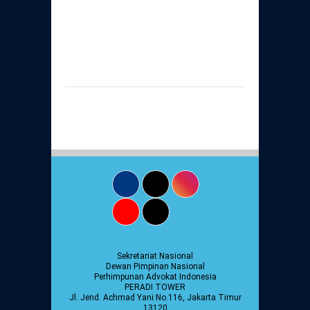
Sekretariat Nasional
Dewan Pimpinan Nasional
Perhimpunan Advokat Indonesia
PERADI TOWER
Jl. Jend. Achmad Yani No.116, Jakarta Timur
13120