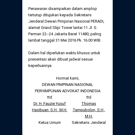
Penawaran disampaikan dalam amplop
tertutup ditujukan kepada Sekretaris
Jenderal Dewan Pimpinan Nasional PERADI,
alamat Grand Slipi Tower lantai 11 Jl. S.
Parman 22--24 Jakarta Barat 11480, paling
lambat tanggal 31 Mei 2016 Pk. 16.00 WIB.
Dalam hal diperlukan waktu khusus untuk
presentasi akan dibuat jadwal sesuai
keperluannya
Hormat kami,
DEWAN PIMPINAN NASIONAL
PERHIMPUNAN ADVOKAT INDONESIA
ttd
ttd
Dr. H. Fauzie Yusuf
Tho
mas
Hasibuan.,
S.H., M.H.
Tampubolon, S.H.,
M.H.
Ketua Umum
Sekretaris Jenderal