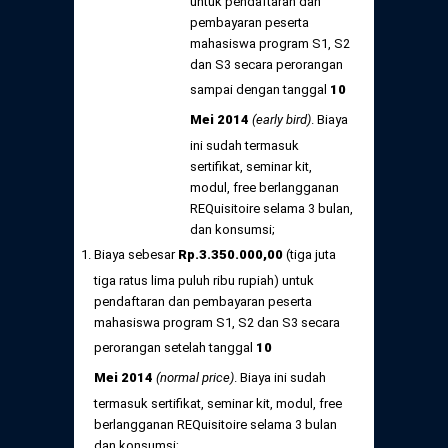
untuk pendaftaran dan
pembayaran peserta
mahasiswa program S1, S2
dan S3 secara perorangan
sampai dengan tanggal
10
Mei
2014
(early bird)
. Biaya
ini sudah termasuk
sertifikat, seminar kit,
modul, free berlangganan
REQuisitoire selama 3 bulan,
dan konsumsi;
Biaya sebesar
Rp
.
3.350.000,
00
(tiga juta
tiga ratus lima puluh ribu rupiah) untuk
pendaftaran dan pembayaran peserta
mahasiswa program S1, S2 dan S3 secara
perorangan setelah tanggal
10
Mei
2014
(normal price)
. Biaya ini sudah
termasuk sertifikat, seminar kit, modul, free
berlangganan REQuisitoire selama 3 bulan
dan konsumsi;