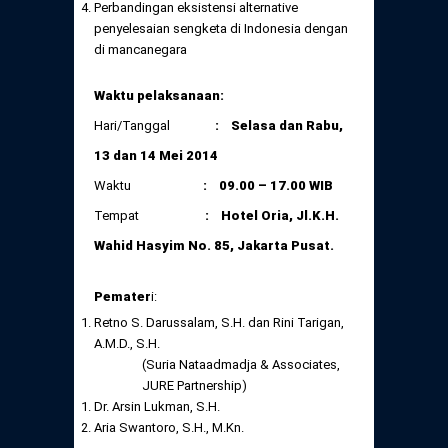
Perbandingan eksistensi alternative
penyelesaian sengketa di Indonesia dengan
di mancanegara
Waktu pelaksanaan:
Hari/Tanggal
: Selasa dan Rabu,
13 dan 14 Mei 2014
Waktu
: 09.00 – 17.00 WIB
Tempat
:
Hotel Oria, Jl.K.H.
Wahid Hasyim No. 85, Jakarta Pusat.
Pemater
i:
Retno S. Darussalam, S.H. dan Rini Tarigan,
A.M.D., S.H.
(Suria Nataadmadja & Associates,
JURE Partnership)
Dr. Arsin Lukman, S.H.
Aria Swantoro, S.H., M.Kn.