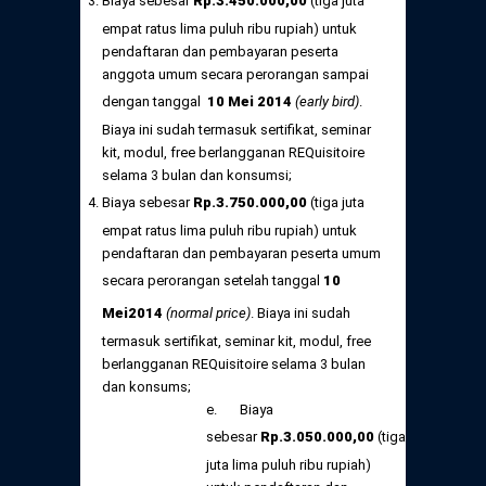
Biaya sebesar
Rp
.
3.450.000,
00
(tiga juta
empat ratus lima puluh ribu rupiah) untuk
pendaftaran dan pembayaran peserta
anggota umum secara perorangan sampai
dengan tanggal
10 Mei
2014
(early bird)
.
Biaya ini sudah termasuk sertifikat, seminar
kit, modul, free berlangganan REQuisitoire
selama 3 bulan dan konsumsi;
Biaya sebesar
Rp
.
3.750.000,
00
(tiga juta
empat ratus lima puluh ribu rupiah) untuk
pendaftaran dan pembayaran peserta umum
secara perorangan setelah tanggal
10
Mei
2014
(normal price)
. Biaya ini sudah
termasuk sertifikat, seminar kit, modul, free
berlangganan REQuisitoire selama 3 bulan
dan konsums;
e. Biaya
sebesar
Rp
.
3.050.000,
00
(tiga
juta lima puluh ribu rupiah)