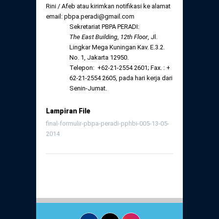
Rini / Afeb atau kirimkan notifikasi ke alamat
email: pbpa.peradi@gmail.com
Sekretariat PBPA PERADI:
The East Building
,
12
th
Floor
, Jl.
Lingkar Mega Kuningan Kav. E.3.2.
No. 1, Jakarta 12950.
Telepon: +62-21-2554 2601; Fax. : +
62-21-2554 2605, pada hari kerja dari
Senin-Jumat.
Lampiran File
final-formulir-pbpa-peradi-pphbi-005-13-05-
2014