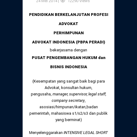
24 Mei 2014 |
12290 Views
Daftar Perkara Dewan Kehormatan Pusat
Perubahan Peraturan Perpindahan Domisili
Anggota
PENDIDIKAN BERKELANJUTAN PROFESI
Daftar Perkara Dewan Kehormatan Daerah
ADVOKAT
PERHIMPUNAN
ADVOKAT INDONESIA (PBPA PERADI)
bekerjasama dengan
PUSAT PENGEMBANGAN HUKUM dan
BISNIS INDONESIA
(Kesempatan yang sangat baik bagi para
Advokat, konsultan hukum,
pengusaha,
manager, supervisor, legal staff,
company secretary
,
asosiasi/himpunan/ikatan,badan
pemerintah, mahasiswa s1/s2/s3 dan publik
yang berminat)
Menyelenggarakan
INTENSIVE LEGAL SHORT