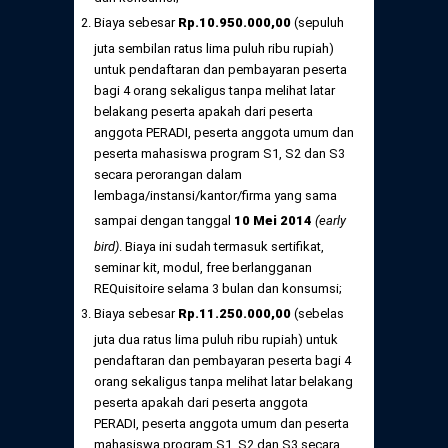
Biaya sebesar
Rp.10.950.000,00
(sepuluh
juta sembilan ratus lima puluh ribu rupiah)
untuk pendaftaran dan pembayaran peserta
bagi 4 orang sekaligus tanpa melihat latar
belakang peserta apakah dari peserta
anggota PERADI, peserta anggota umum dan
peserta mahasiswa program S1, S2 dan S3
secara perorangan dalam
lembaga/instansi/kantor/firma yang sama
sampai dengan tanggal
10 Mei 2014
(early
bird)
. Biaya ini sudah termasuk sertifikat,
seminar kit, modul, free berlangganan
REQuisitoire selama 3 bulan dan konsumsi;
Biaya sebesar
Rp.11.250.000,00
(sebelas
juta dua ratus lima puluh ribu rupiah) untuk
pendaftaran dan pembayaran peserta bagi 4
orang sekaligus tanpa melihat latar belakang
peserta apakah dari peserta anggota
PERADI, peserta anggota umum dan peserta
mahasiswa program S1, S2 dan S3 secara