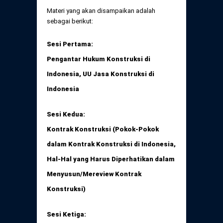
Daftar Perkara Dewan Kehormatan Pusat
Perubahan Peraturan Perpindahan Domisili
Materi yang akan disampaikan adalah
Anggota
sebagai berikut:
Daftar Perkara Dewan Kehormatan Daerah
Sesi Pertama:
Pengantar Hukum Konstruksi di
Indonesia, UU Jasa Konstruksi di
Indonesia
Sesi Kedua:
Kontrak Konstruksi (Pokok-Pokok
dalam Kontrak Konstruksi di Indonesia,
Hal-Hal yang Harus Diperhatikan dalam
Menyusun/Mereview Kontrak
Konstruksi)
Sesi Ketiga: