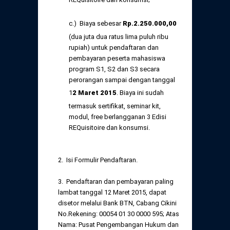
c.) Biaya sebesar
Rp
.2.25
0.000,
00
(dua juta dua ratus lima puluh ribu
rupiah) untuk pendaftaran dan
pembayaran peserta mahasiswa
program S1, S2 dan S3 secara
perorangan sampai dengan tanggal
1
2 Maret
2015
. Biaya ini sudah
termasuk sertifikat, seminar kit,
modul, free berlangganan 3 Edisi
REQuisitoire dan konsumsi.
2. Isi Formulir Pendaftaran.
3. Pendaftaran dan pembayaran paling
lambat tanggal 12 Maret 2015, dapat
disetor melalui Bank BTN, Cabang Cikini
No.Rekening: 00054 01 30 0000 595; Atas
Nama: Pusat Pengembangan Hukum dan