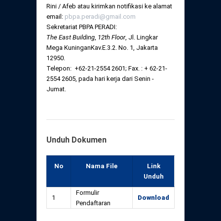
Rini / Afeb atau kirimkan notifikasi ke alamat
email:
pbpa.peradi@gmail.com
Sekretariat PBPA PERADI:
The East Building
,
12
th
Floor
, Jl. Lingkar
Mega KuninganKav.E.3.2. No. 1, Jakarta
12950.
Telepon: +62-21-2554 2601; Fax. : + 62-21-
2554 2605, pada hari kerja dari Senin -
Jumat.
Unduh Dokumen
No
Nama File
Link
Unduh
Formulir
1
Download
Pendaftaran