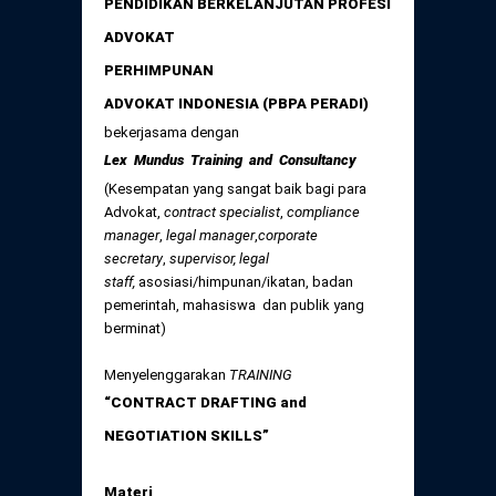
PENDIDIKAN BERKELANJUTAN PROFESI
Daftar Perkara Dewan Kehormatan Pusat
Perubahan Peraturan Perpindahan Domisili
ADVOKAT
Anggota
PERHIMPUNAN
Daftar Perkara Dewan Kehormatan Daerah
ADVOKAT INDONESIA (PBPA PERADI)
bekerjasama dengan
Lex Mundus Training and Consultancy
(Kesempatan yang sangat baik bagi para
Advokat,
contract specialist
,
compliance
manager
,
legal manager
,
corporate
secretary
,
supervisor, legal
staff,
asosiasi/himpunan/ikatan, badan
pemerintah, mahasiswa dan publik yang
berminat)
Menyelenggarakan
TRAINING
“CONTRACT DRAFTING and
NEGOTIATION SKILLS”
Materi