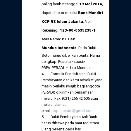
paling lambat tanggal
19 Mei
2014
,
dapat disetor melalui
Bank Mandiri
KCP RS Islam Jakarta
, No.
Rekening:
123-00-0635238-1
;
Atas Nama:
PT Lex
Mundus Indonesia
. Pada Bukti
Setor harus diberikan berita: Nama
Lengkap Peserta <spasi>
PBPA PERADI – Lex Mundus.
4. Formulir Pendaftaran, Bukti
Pembayaran dan kartu advokat yang
masih berlaku (wajib bagi anggota
PERADI) dikirimkan bersamaan
melalui Fax: (021) 255 42 605 atau
melalui alamat
email:
pbpa.peradi@gmail.com
5. Bukti Pembayaran Asli Bank
harus dibawa pada saat registrasi
ulang peserta pada hari