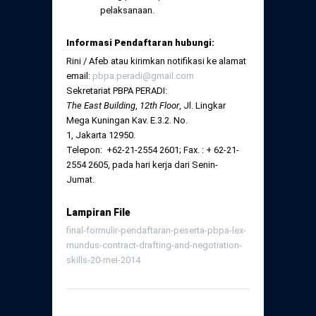
pelaksanaan.
Informasi Pendaftaran hubungi:
Rini / Afeb atau kirimkan notifikasi ke alamat
email:
pbpa.peradi@gmail.com
Sekretariat PBPA PERADI:
The East Building
,
12
th
Floor
, Jl. Lingkar
Mega Kuningan Kav. E.3.2. No.
1, Jakarta 12950.
Telepon: +62-21-2554 2601; Fax. : + 62-21-
2554 2605, pada hari kerja dari Senin-
Jumat.
Lampiran File
final-formulir-pendaftaran-peserta-pbpa-lex-
mundus-contract-drafting-and-negotiation-
skills-20-mei-2014