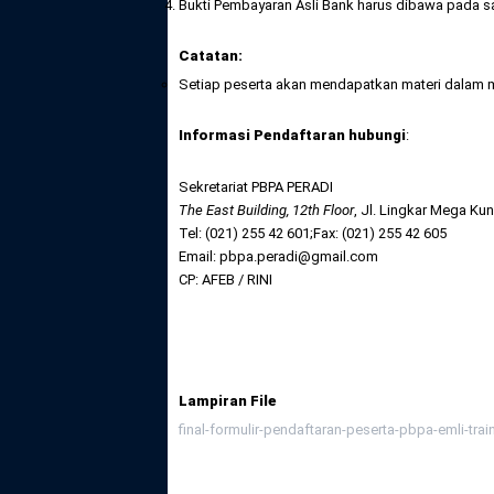
Bukti Pembayaran Asli Bank harus dibawa pada saa
Catatan:
Setiap peserta akan mendapatkan materi dalam m
Informasi Pendaftaran hubungi
:
Sekretariat PBPA PERADI
The East Building, 12
th
Floor
, Jl. Lingkar Mega Kun
Tel: (021) 255 42 601;Fax: (021) 255 42 605
Email: pbpa.peradi@gmail.com
CP: AFEB / RINI
Lampiran File
final-formulir-pendaftaran-peserta-pbpa-emli-tra