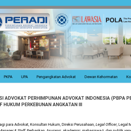
PKPA
UPA
Pengangkatan Advokat
Dewan Kehormatan
Ko
I ADVOKAT PERHIMPUNAN ADVOKAT INDONESIA (PBPA PER
IF HUKUM PERKEBUNAN ANGKATAN III
gi para Advokat, Konsultan Hukum, Direksi Perusahaan,
Legal Officer
, Legal 
Manager & Staff
, Perbankan, Asuransi, akademisi, mahasiswa/i dan publik ya