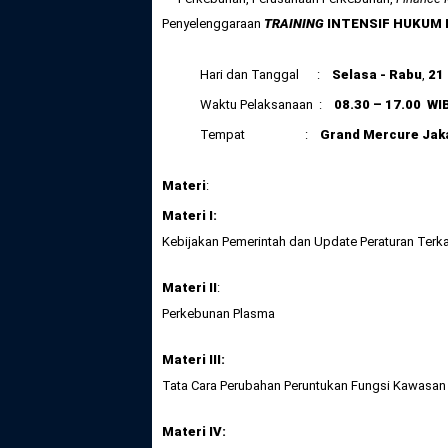
Penyelenggaraan
TRAINING
INTENSIF HUKUM 
Hari dan Tanggal :
Selasa - Rabu
,
21
Waktu Pelaksanaan :
08.30 – 17.00 WI
Tempat :
Grand Mercure Jaka
Materi
:
Materi I:
Kebijakan Pemerintah dan Update Peraturan Terk
Materi II
:
Perkebunan Plasma
Materi III:
Tata Cara Perubahan Peruntukan Fungsi Kawasan
Materi IV: