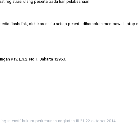
t registrasi ulang peserta pada hari pelaksanaan.
edia flashdisk, oleh karena itu setiap peserta diharapkan membawa laptop 
ingan Kav. E.3.2. No.1, Jakarta 12950.
ining-intensif-hukum-perkebunan-angkatan-iii-21-22-oktober-2014