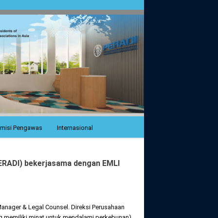
misi Pengawas
Internasional
ADI) bekerjasama dengan EMLI
Manager & Legal Counsel. Direksi Perusahaan
ng memiliki minat untuk mendalami perkebunan)