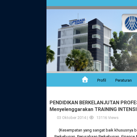
Profil
Peraturan
PENDIDIKAN BERKELANJUTAN PROFES
Menyelenggarakan TRAINING INTENS
03 Oktober 2014 |
13116 Views
(Kesempatan yang sangat baik khususnya ba
Perkebunan, Perusahaan Perkebunan,
Finance 