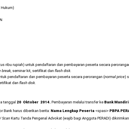
ku Hukum)
PN
atus ribu rupiah) untuk pendaftaran dan pembayaran peserta secara peroranga
e break
, seminar kit, sertifikat dan
flash disk
.
 untuk pendaftaran dan pembayaran peserta secara perorangan (
normal price
) 
ertifikat dan
flash disk
.
a tanggal
20 Oktober 2014.
Pembayaran melalui transfer ke
Bank Mandir
r Bank harus diberikan berita:
Nama Lengkap Peserta
<spasi>
PBPA PER
/ Scan
Kartu Tanda Pengenal Advokat (wajib bagi Anggota PERADI) dikirimkan 