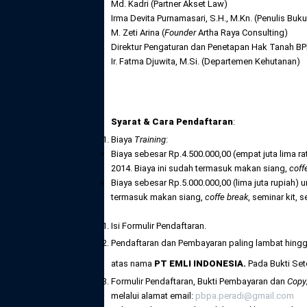
Md. Kadri (Partner Akset Law)
Irma Devita Purnamasari, S.H., M.Kn. (Penulis Bu
M. Zeti Arina (
Founder
Artha Raya Consulting)
Direktur Pengaturan dan Penetapan Hak Tanah B
Ir. Fatma Djuwita, M.Si. (Departemen Kehutanan)
Syarat & Cara Pendaftaran
:
Biaya
Training
:
Biaya sebesar Rp.4.500.000,00 (empat juta lima r
2014. Biaya ini sudah termasuk makan siang,
coff
Biaya sebesar Rp.5.000.000,00 (lima juta rupiah)
termasuk makan siang,
coffe break
, seminar kit, s
Isi Formulir Pendaftaran.
Pendaftaran dan Pembayaran paling lambat hingg
atas nama
PT EMLI INDONESIA.
Pada Bukti Seto
Formulir Pendaftaran, Bukti Pembayaran dan
Copy
melalui alamat email:
pbpa.peradi@gmail.com