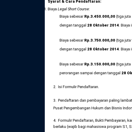
Syarat & Cara Pendaftaran:
Biaya
Legal Short Course
:
Biaya sebesar
Rp
.
3.450.000,
00
(tiga jut
dengan tanggal
28 Oktober 2014
. Biaya
Biaya sebesar
Rp
.
3.750.000,
00
(tiga jut
dengan tanggal
28 Oktober 2014
. Biaya
Biaya sebesar
Rp
.3.15
0.000,
00
(tiga jut
perorangan sampai dengan tanggal
28 O
2. Isi Formulir Pendaftaran.
3. Pendaftaran dan pembayaran paling lamba
Pusat Pengembangan Hukum dan Bisnis Indones
4. Formulir Pendaftaran, Bukti Pembayaran, k
berlaku (wajib bagi mahasiswa program S1, S2