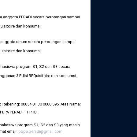
erta anggota PERADI secara perorangan sampai
EQuisitoire dan konsumsi;
erta anggota umum secara perorangan sampai
EQuisitoire dan konsumsi;
 mahasiswa program S1, S2 dan S3 secara
rlangganan 3 Edisi REQuisitoire dan konsumsi.
No.Rekening: 00054 01 30 0000 595; Atas Nama:
 PBPA PERADI – PPHBI.
da mahasiwa program S1, S2 dan S3 yang masih
amat email:
pbpa.peradi@gmail.com