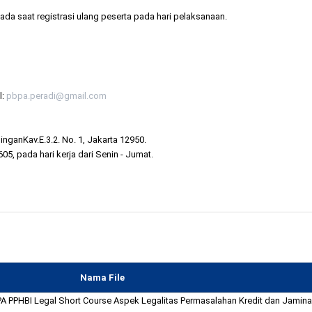
da saat registrasi ulang peserta pada hari pelaksanaan.
l:
pbpa.peradi@gmail.com
inganKav.E.3.2. No. 1, Jakarta 12950.
05, pada hari kerja dari Senin - Jumat.
Nama File
PA PPHBI Legal Short Course Aspek Legalitas Permasalahan Kredit dan Jamina