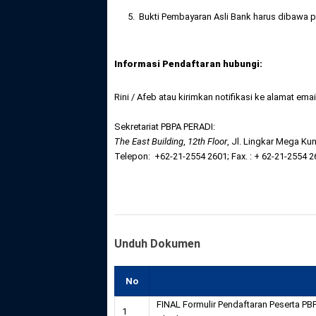
5. Bukti Pembayaran Asli Bank harus dibawa pa
Informa
si Pendaftaran hubungi:
Rini / Afeb atau kirimkan notifikasi ke alamat emai
Sekretariat PBPA PERADI:
The East Building
,
12
th
Floor
, Jl. Lingkar Mega Kun
Telepon: +62-21-2554 2601; Fax. : + 62-21-2554 26
Unduh Dokumen
No
FINAL Formulir Pendaftaran Peserta PB
1