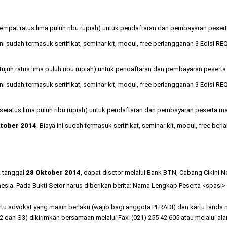
a empat ratus lima puluh ribu rupiah) untuk pendaftaran dan pembayaran pes
 ini sudah termasuk sertifikat, seminar kit, modul, free berlangganan 3 Edisi R
a tujuh ratus lima puluh ribu rupiah) untuk pendaftaran dan pembayaran pes
 ini sudah termasuk sertifikat, seminar kit, modul, free berlangganan 3 Edisi R
a seratus lima puluh ribu rupiah) untuk pendaftaran dan pembayaran peserta
ktober
2014
. Biaya ini sudah termasuk sertifikat, seminar kit, modul, free be
t tanggal
28 Oktober 2014
, dapat disetor melalui Bank BTN, Cabang Cikini 
ia. Pada Bukti Setor harus diberikan berita: Nama Lengkap Peserta <spasi>
artu advokat yang masih berlaku (wajib bagi anggota PERADI) dan kartu tan
 dan S3) dikirimkan bersamaan melalui Fax: (021) 255 42 605 atau melalui al