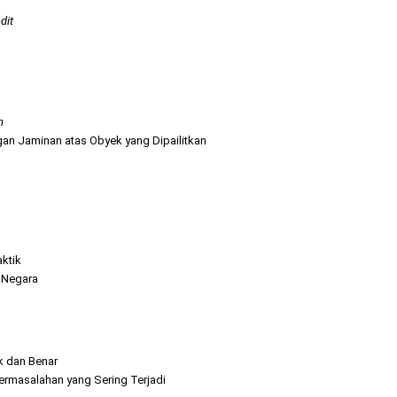
dit
n
n Jaminan atas Obyek yang Dipailitkan
aktik
i Negara
k dan Benar
ermasalahan yang Sering Terjadi