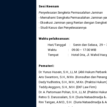
Sesi Keenam
Penyelesaian Sengketa Permasalahan Jaminan
- Memahami Sengketa Permasalahan Jaminan yang
- Eksekusi Jaminan yang Rentan dengan Sengket
- Studi Kasus dan Penyelesaiannya
Waktu pelaksanaan:
Hari/Tanggal : Senin dan Selasa, 29 – 
Waktu : 09.00 – 17.00 WIB
Tempat : Hotel Oria, Jl. Wahid Hasyim
Pemateri:
Dr. Yunus Husein, S.H., LL.M. (Ahli Hukum Perban
Aris Swantoro, S.H., M.Kn. (Konsultan dan Pena
Dedy Yudhistira, S.H., M.H., M.Kn. (Praktisi Hukum
Teddy Anggoro, S.H., M.H. (EKF Law Firm)
Dr. A. Partomuan Pohan, S.H., LL.M. (Praktisi Huk
Retno S. Darussalam, S.H. (Suria Nataadmadja & 
Rini Tarigan, A.M.D., S.H. (Suria Nataadmadja & 