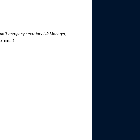
 staff, company secretary, HR Manager
,
erminat)