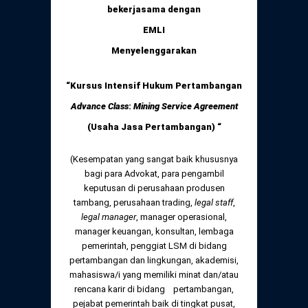
Daftar Perkara Dewan Kehormatan Pusat
bekerjasama dengan
Perubahan Peraturan Perpindahan Domisili
Anggota
EMLI
Daftar Perkara Dewan Kehormatan Daerah
Menyelenggarakan
“Kursus Intensif Hukum Pertambangan
Advance Class
:
Mining Service Agreement
(Usaha Jasa Pertambangan)
“
(Kesempatan yang sangat baik khususnya
bagi para Advokat, para pengambil
keputusan di perusahaan produsen
tambang, perusahaan trading,
legal staff
,
legal manager
, manager operasional,
manager keuangan, konsultan, lembaga
pemerintah, penggiat LSM di bidang
pertambangan dan lingkungan, akademisi,
mahasiswa/i yang memiliki minat dan/atau
rencana karir di bidang pertambangan,
pejabat pemerintah baik di tingkat pusat,