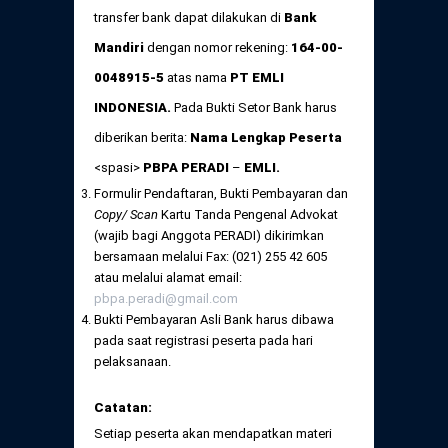
transfer bank dapat dilakukan di
Bank
Mandiri
dengan nomor rekening:
164-00-
0048915-5
atas nama
PT EMLI
INDONESIA.
Pada Bukti Setor Bank harus
diberikan berita:
Nama Lengkap Peserta
<spasi>
PBPA PERADI
–
EMLI.
Formulir Pendaftaran, Bukti Pembayaran dan
Copy/ Scan
Kartu Tanda Pengenal Advokat
(wajib bagi Anggota PERADI) dikirimkan
bersamaan melalui Fax: (021) 255 42 605
atau melalui alamat email:
pbpa.peradi@gmail.com
Bukti Pembayaran Asli Bank harus dibawa
pada saat registrasi peserta pada hari
pelaksanaan.
Catatan:
Setiap peserta akan mendapatkan materi