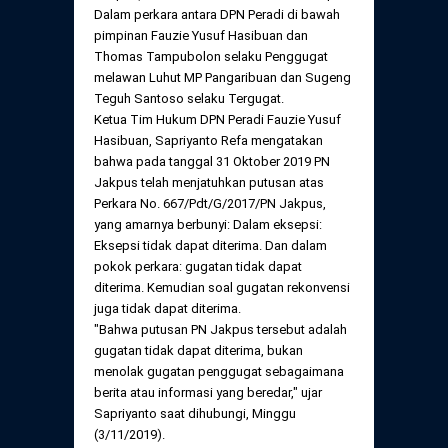
Daftar Perkara Dewan Kehormatan Pusat
Dalam perkara antara DPN Peradi di bawah
Perubahan Peraturan Perpindahan Domisili
pimpinan Fauzie Yusuf Hasibuan dan
Anggota
Thomas Tampubolon selaku Penggugat
Daftar Perkara Dewan Kehormatan Daerah
melawan Luhut MP Pangaribuan dan Sugeng
Teguh Santoso selaku Tergugat.
Ketua Tim Hukum DPN Peradi Fauzie Yusuf
Hasibuan, Sapriyanto Refa mengatakan
bahwa pada tanggal 31 Oktober 2019 PN
Jakpus telah menjatuhkan putusan atas
Perkara No. 667/Pdt/G/2017/PN Jakpus,
yang amarnya berbunyi: Dalam eksepsi:
Eksepsi tidak dapat diterima. Dan dalam
pokok perkara: gugatan tidak dapat
diterima. Kemudian soal gugatan rekonvensi
juga tidak dapat diterima.
"Bahwa putusan PN Jakpus tersebut adalah
gugatan tidak dapat diterima, bukan
menolak gugatan penggugat sebagaimana
berita atau informasi yang beredar," ujar
Sapriyanto saat dihubungi, Minggu
(3/11/2019).