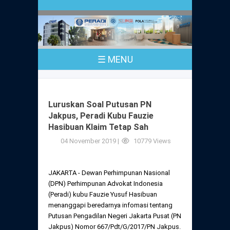
Profil
Peraturan
Sejarah
PKPA
Undang-Undang No. 18 Tahun 2003
☰ MENU
Pusat Bantuan Hukum
UPA
PKPA Seluruh Indonesia
Kode Etik Advokat
Pengangkatan Advokat
Young Lawyers Committee
Pengumuman
Luruskan Soal Putusan PN
Dewan Kehormatan
Jakpus, Peradi Kubu Fauzie
Anggaran Dasar
Magang
Hasibuan Klaim Tetap Sah
Komisi Pengawas
Dewan Kehormatan Pusat
04 November 2019 |
10779 Views
Anggaran Rumah Tangga
Pengangkatan & Pengambilan Sumpah
Internasional
Komisi Pengawas Pusat
Dewan Kehormatan Daerah
JAKARTA - Dewan Perhimpunan Nasional
Peraturan Magang
Syarat Pengangkatan & Pengambilan
Certificate of Good Standing (COGS)
(DPN) Perhimpunan Advokat Indonesia
Sumpah
Komisi Pengawas Daerah
(Peradi) kubu Fauzie Yusuf Hasibuan
Peraturan Pelaksanaan
menanggapi beredarnya infomasi tentang
Peraturan Perpindahan Domisili Anggota
Putusan Pengadilan Negeri Jakarta Pusat (PN
Pengumuman
Peraturan Pelaksanaan
Jakpus) Nomor 667/Pdt/G/2017/PN Jakpus.