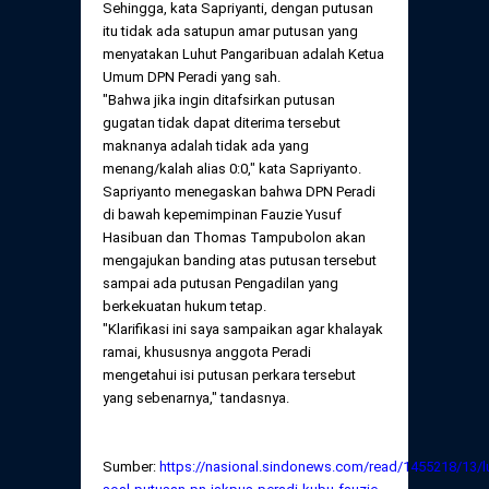
Sehingga, kata Sapriyanti, dengan putusan
itu tidak ada satupun amar putusan yang
menyatakan Luhut Pangaribuan adalah Ketua
Umum DPN Peradi yang sah.
"Bahwa jika ingin ditafsirkan putusan
gugatan tidak dapat diterima tersebut
maknanya adalah tidak ada yang
menang/kalah alias 0:0," kata Sapriyanto.
Sapriyanto menegaskan bahwa DPN Peradi
di bawah kepemimpinan Fauzie Yusuf
Hasibuan dan Thomas Tampubolon akan
mengajukan banding atas putusan tersebut
sampai ada putusan Pengadilan yang
berkekuatan hukum tetap.
"Klarifikasi ini saya sampaikan agar khalayak
ramai, khususnya anggota Peradi
mengetahui isi putusan perkara tersebut
yang sebenarnya," tandasnya.
Sumber:
https://nasional.sindonews.com/read/1455218/13/l