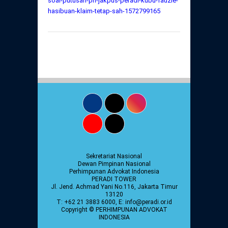
soal-putusan-pn-jakpus-peradi-kubu-fauzie-
hasibuan-klaim-tetap-sah-1572799165
Sekretariat Nasional
Dewan Pimpinan Nasional
Perhimpunan Advokat Indonesia
PERADI TOWER
Jl. Jend. Achmad Yani No.116, Jakarta Timur
13120
T: +62 21 3883 6000, E: info@peradi.or.id
Copyright © PERHIMPUNAN ADVOKAT
INDONESIA