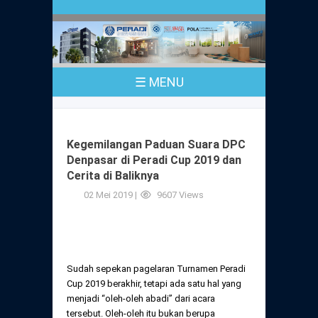
Profil
Peraturan
Sejarah
PKPA
Undang-Undang No. 18 Tahun 2003
☰ MENU
Pusat Bantuan Hukum
UPA
PKPA Seluruh Indonesia
Kode Etik Advokat
Pengangkatan Advokat
Young Lawyers Committee
Pengumuman
Kegemilangan Paduan Suara DPC
Dewan Kehormatan
Denpasar di Peradi Cup 2019 dan
Anggaran Dasar
Magang
Cerita di Baliknya
Komisi Pengawas
Dewan Kehormatan Pusat
02 Mei 2019 |
9607 Views
Anggaran Rumah Tangga
Pengangkatan & Pengambilan Sumpah
Internasional
Komisi Pengawas Pusat
Dewan Kehormatan Daerah
Peraturan Magang
Syarat Pengangkatan & Pengambilan
Certificate of Good Standing (COGS)
Sumpah
Komisi Pengawas Daerah
Sudah sepekan pagelaran Turnamen Peradi
Peraturan Pelaksanaan
Cup 2019 berakhir, tetapi ada satu hal yang
Peraturan Perpindahan Domisili Anggota
menjadi “oleh-oleh abadi” dari acara
Pengumuman
Peraturan Pelaksanaan
tersebut. Oleh-oleh itu bukan berupa