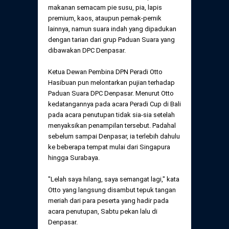
Daftar Perkara Dewan Kehormatan Pusat
makanan semacam pie susu, pia, lapis
Perubahan Peraturan Perpindahan Domisili
premium, kaos, ataupun pernak-pernik
Anggota
lainnya, namun suara indah yang dipadukan
Daftar Perkara Dewan Kehormatan Daerah
dengan tarian dari grup Paduan Suara yang
dibawakan DPC Denpasar.
Ketua Dewan Pembina DPN Peradi Otto
Hasibuan pun melontarkan pujian terhadap
Paduan Suara DPC Denpasar. Menurut Otto
kedatangannya pada acara Peradi Cup di Bali
pada acara penutupan tidak sia-sia setelah
menyaksikan penampilan tersebut. Padahal
sebelum sampai Denpasar, ia terlebih dahulu
ke beberapa tempat mulai dari Singapura
hingga Surabaya.
"Lelah saya hilang, saya semangat lagi," kata
Otto yang langsung disambut tepuk tangan
meriah dari para peserta yang hadir pada
acara penutupan, Sabtu pekan lalu di
Denpasar.