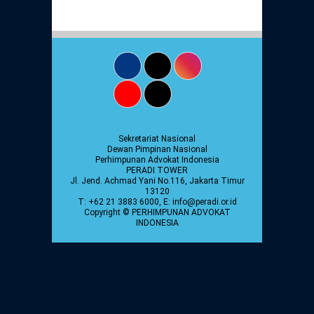
Daftar Perkara Dewan Kehormatan Pusat
Perubahan Peraturan Perpindahan Domisili
Anggota
Daftar Perkara Dewan Kehormatan Daerah
Sekretariat Nasional
Dewan Pimpinan Nasional
Perhimpunan Advokat Indonesia
PERADI TOWER
Jl. Jend. Achmad Yani No.116, Jakarta Timur
13120
T: +62 21 3883 6000, E: info@peradi.or.id
Copyright © PERHIMPUNAN ADVOKAT
INDONESIA