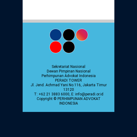
Daftar Perkara Dewan Kehormatan Pusat
Perubahan Peraturan Perpindahan Domisili
Anggota
Daftar Perkara Dewan Kehormatan Daerah
Sekretariat Nasional
Dewan Pimpinan Nasional
Perhimpunan Advokat Indonesia
PERADI TOWER
Jl. Jend. Achmad Yani No.116, Jakarta Timur
13120
T: +62 21 3883 6000, E: info@peradi.or.id
Copyright © PERHIMPUNAN ADVOKAT
INDONESIA