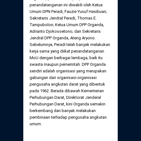
Daftar Perkara Dewan Kehormatan Pusat
penandatanganan ini diwakili oleh Ketua
Perubahan Peraturan Perpindahan Domisili
Umum DPN Peradi, Fauzie Yusuf Hasibuan;
Anggota
Sekretaris Jendral Peradi, Thomas E.
Daftar Perkara Dewan Kehormatan Daerah
Tampubolon; Ketua Umum DPP Organda,
Adrianto Djokosoetono; dan Sekretaris
Jendral DPP Organda, Ateng Aryono.
Sebelumnya, Peradi telah banyak melakukan
kerja sama yang diikat penandatanganan
MoU dengan berbagai lembaga, baik itu
swasta maupun pemerintah. DPP Organda
sendiri adalah organisasi yang merupakan
gabungan dari organisasi-organisasi
pengusaha angkutan darat yang dibentuk
pada 1962. Berada dibawah Kementerian
Perhubungan Darat, Direktorat Jenderal
Perhubungan Darat, kini Organda semakin
berkembang dan banyak melakukan
pembinaan terhadap pengusaha angkutan
umum.