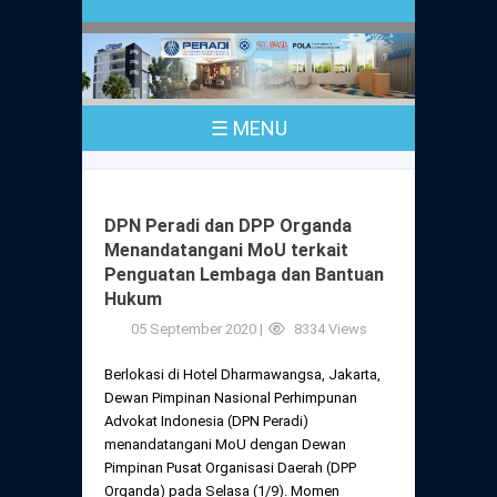
Profil
Peraturan
Sejarah
PKPA
Undang-Undang No. 18 Tahun 2003
☰ MENU
Pusat Bantuan Hukum
UPA
PKPA Seluruh Indonesia
Kode Etik Advokat
Pengangkatan Advokat
Young Lawyers Committee
Pengumuman
DPN Peradi dan DPP Organda
Dewan Kehormatan
Menandatangani MoU terkait
Anggaran Dasar
Magang
Penguatan Lembaga dan Bantuan
Komisi Pengawas
Hukum
Dewan Kehormatan Pusat
Anggaran Rumah Tangga
Pengangkatan & Pengambilan Sumpah
05 September 2020 |
8334 Views
Internasional
Komisi Pengawas Pusat
Dewan Kehormatan Daerah
Berlokasi di Hotel Dharmawangsa, Jakarta,
Peraturan Magang
Syarat Pengangkatan & Pengambilan
Certificate of Good Standing (COGS)
Dewan Pimpinan Nasional Perhimpunan
Sumpah
Komisi Pengawas Daerah
Advokat Indonesia (DPN Peradi)
Peraturan Pelaksanaan
menandatangani MoU dengan Dewan
Peraturan Perpindahan Domisili Anggota
Pimpinan Pusat Organisasi Daerah (DPP
Pengumuman
Peraturan Pelaksanaan
Organda) pada Selasa (1/9). Momen