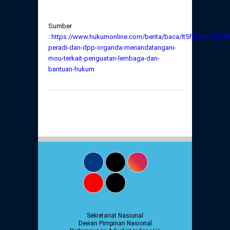
Sumber
:
https://www.hukumonline.com/berita/baca/lt5f522be75358
peradi-dan-dpp-organda-menandatangani-
mou-terkait-penguatan-lembaga-dan-
bantuan-hukum
Sekretariat Nasional
Dewan Pimpinan Nasional