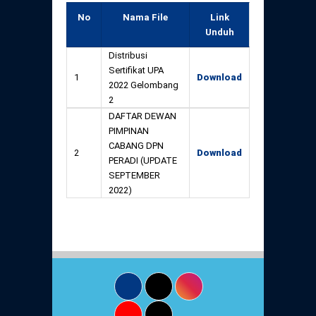
Daftar Perkara Dewan Kehormatan Pusat
Perubahan Peraturan Perpindahan Domisili
No
Nama File
Link
Anggota
Unduh
Daftar Perkara Dewan Kehormatan Daerah
Distribusi
Sertifikat UPA
1
Download
2022 Gelombang
2
DAFTAR DEWAN
PIMPINAN
CABANG DPN
2
Download
PERADI (UPDATE
SEPTEMBER
2022)