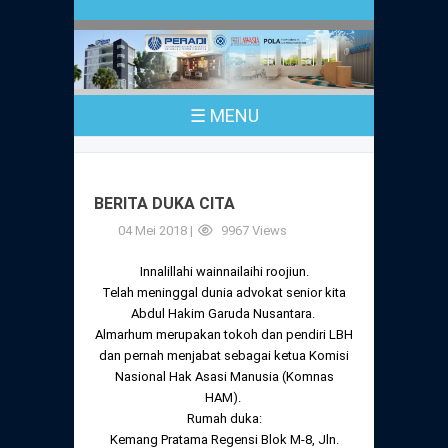
Profil
Peraturan
Sejarah
PKPA
Undang-Undang No. 18 Tahun 2003
☰ MENU
Pusat Bantuan Hukum
UPA
PKPA Seluruh Indonesia
Kode Etik Advokat
Pengangkatan Advokat
Young Lawyers Committee
Pengumuman
BERITA DUKA CITA
Dewan Kehormatan
Anggaran Dasar
04 Mei 2018 |
Magang
9967 Views
Komisi Pengawas
Innalillahi wainnailaihi roojiun.
Dewan Kehormatan Pusat
Anggaran Rumah Tangga
Pengangkatan & Pengambilan Sumpah
Telah meninggal dunia advokat senior kita
Internasional
Abdul Hakim Garuda Nusantara.
Komisi Pengawas Pusat
Dewan Kehormatan Daerah
Almarhum merupakan tokoh dan pendiri LBH
Peraturan Magang
Syarat Pengangkatan & Pengambilan
dan pernah menjabat sebagai ketua Komisi
Certificate of Good Standing (COGS)
Sumpah
Komisi Pengawas Daerah
Nasional Hak Asasi Manusia (Komnas
Peraturan Pelaksanaan
HAM).
Peraturan Perpindahan Domisili Anggota
Rumah duka:
Pengumuman
Peraturan Pelaksanaan
Kemang Pratama Regensi Blok M-8, Jln.